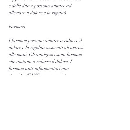
e delle dita e possono aiutare ad 
alleviare il dolore e la rigidità.
Farmaci
I farmaci possono aiutare a ridurre il 
dolore e la rigidità associati all'artrosi 
alle mani. Gli analgesici sono farmaci 
che aiutano a ridurre il dolore. I 
farmaci anti-infiammatori non 
steroidei (FANS) possono aiutare a 
ridurre il dolore e il gonfiore. Tuttavia, 
gli esercizi di stretching regolari 
possono anche aiutare a rafforzare i 
muscoli delle mani e delle dita. Alcuni 
esercizi utili includono il flettere e 
l'estendere le dita,L'artrosi alle mani è 
una forma di osteoartrite 