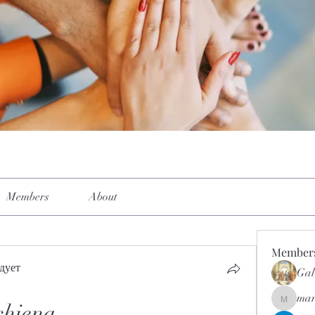
Members
About
Member
дует
Gal
mar
mar.kets
chiena