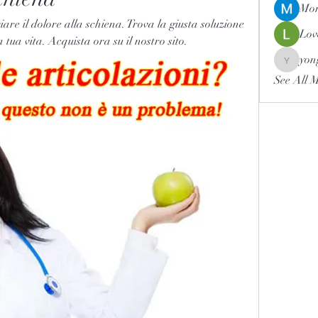
Mor
iare il dolore alla schiena. Trova la giusta soluzione 
Lov
a tua vita. Acquista ora su il nostro sito.
yon
yongdor
See All 