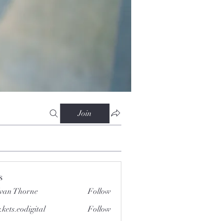
Join
s
van Thorne
Follow
.kets.eodigital
Follow
.eodigital