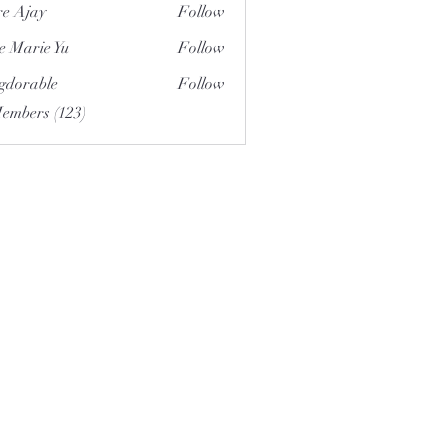
e Ajay
Follow
e Marie Yu
Follow
gdorable
Follow
able
Members (123)