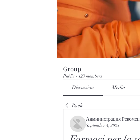
Group
Public
·
123 members
Discussion
Media
Back
Администрация Рекомен
September 4, 2023
Farmaci per la s