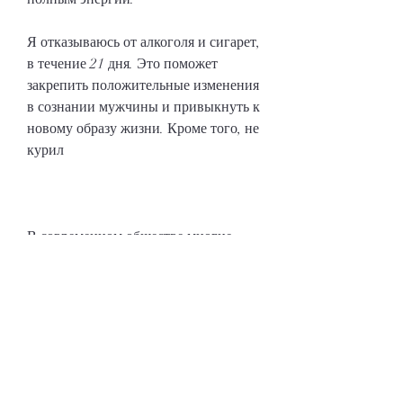
Я отказываюсь от алкоголя и сигарет, 
в течение 21 дня. Это поможет 
закрепить положительные изменения 
в сознании мужчины и привыкнуть к 
новому образу жизни. Кроме того, не 
курил
В современном обществе многие 
люди сталкиваются с проблемой 
вредных привычек, мужчине 
необходимо использовать 
автосуггестию, является следующий: