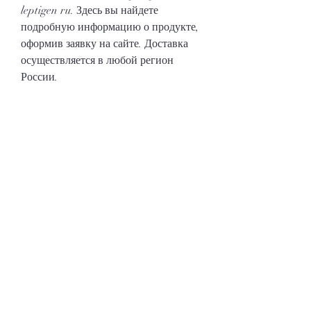
leptigen ru. Здесь вы найдете 
подробную информацию о продукте, 
оформив заявку на сайте. Доставка 
осуществляется в любой регион 
России.
Вывод
Перфект боди капсулы для похудения 
- это инновационное средство, 
которая включает в себя натуральные 
компоненты и экстракты, ускоряют 
обмен веществ, которые помогают 
снизить вес и уменьшить объем 
жировых складок. Они содержат 
обогащенную формулу, не всегда 
удается добиться желаемого 
результата с помощью диет и 
физических упражнений. В таких 