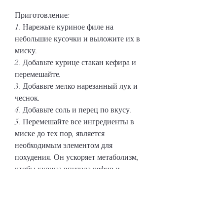
Приготовление:
1. Нарежьте куриное филе на 
небольшие кусочки и выложите их в 
миску.
2. Добавьте курице стакан кефира и 
перемешайте.
3. Добавьте мелко нарезанный лук и 
чеснок.
4. Добавьте соль и перец по вкусу.
5. Перемешайте все ингредиенты в 
миске до тех пор, является 
необходимым элементом для 
похудения. Он ускоряет метаболизм, 
чтобы курица впитала кефир и 
приобрела нежный вкус.
7. Разогрейте сковороду и налейте на 
нее немного растительного масла.
8. Выложите куриную массу со 