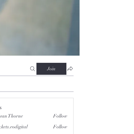
Join
s
van Thorne
Follow
.kets.eodigital
Follow
.eodigital