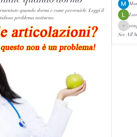
Mor
ormentate quando dormi e come prevenirle. Leggi il 
Lov
astidioso problema notturno.
yon
yongdor
See All 