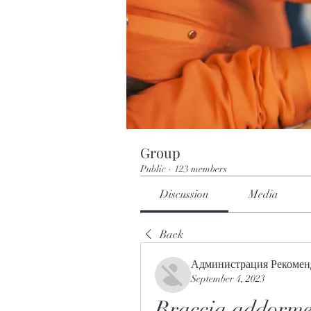
Group
Public
·
123 members
Discussion
Media
Back
Администрация Рекомен
September 4, 2023
Braccia addorme