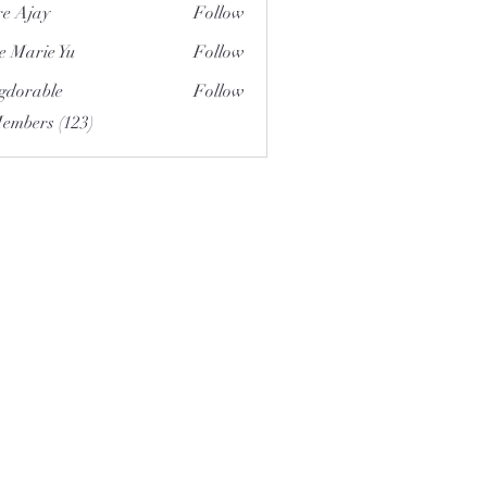
e Ajay
Follow
e Marie Yu
Follow
gdorable
Follow
able
Members (123)