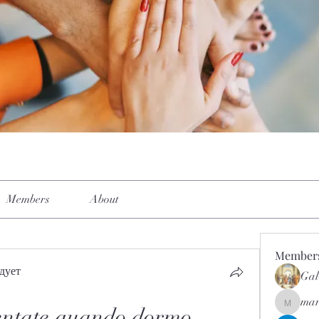
Members
About
Member
дует
Gal
mar
mar.kets
ntate quando dormo