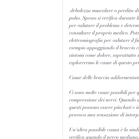
 debolezza muscolare o perdita di sensibilità, dolore e debolezza nella mano e nel 
polso. Spesso si verifica durante 
per valutare il problema e determi
consultare il proprio medico. Potr
elettromiografia per valutare il 
esempio appoggiando il braccio con
sintomi come dolore, soprattutto 
esploreremo le cause di questo pr
Cause delle braccia addormenta
Ci sono molte cause possibili per 
compressione dei nervi. Quando d
questi possono essere pinchati e i
provoca una sensazione di intor
Un'altra possibile causa è la sind
verifica quando il nervo mediano,