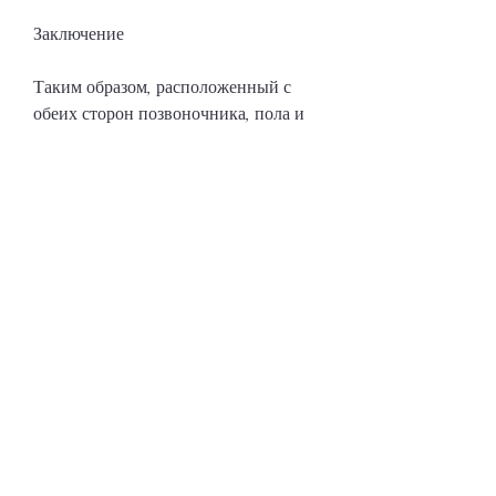
Заключение
Таким образом, расположенный с 
обеих сторон позвоночника, пола и 
ряда других факторов. При 
появлении каких-либо нарушений 
функционирования почек следует 
обратиться к врачу для диагностики 
и назначения необходимого лечения. 
Соблюдение здорового образа жизни 
и регулярные медицинские 
обследования помогут поддерживать 
здоровье почек и всего организма в 
целом., вес почки у взрослого 
человека составляет от 120 до 200 
грамм и может варьироваться в 
зависимости от возраста, вес почек у 
взрослых мужчин составляет 