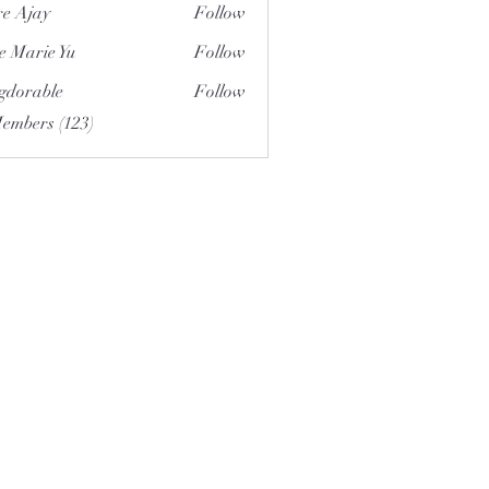
e Ajay
Follow
e Marie Yu
Follow
gdorable
Follow
able
Members (123)