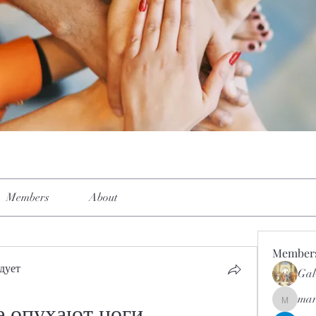
Members
About
Member
дует
Gal
mar
mar.kets
е опухают ноги