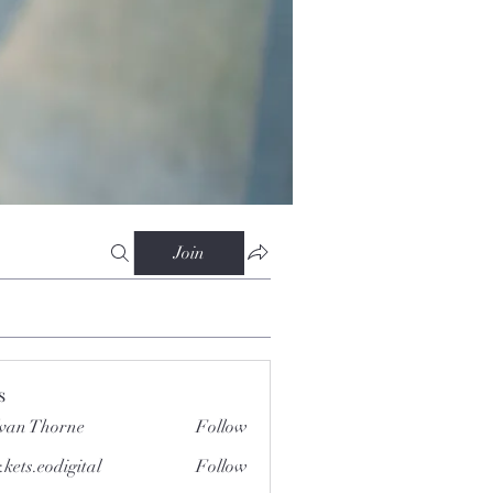
Join
s
van Thorne
Follow
.kets.eodigital
Follow
.eodigital