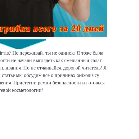
нігтів? Не переживай, ты не одинок! Я тоже была 
ногти не начали выглядеть как смешанный салат 
пливания. Но не отчаивайся, дорогой читатель! Я 
 статье мы обсудим все о причинах оніхолізісу 
чения. Пристегни ремни безопасности и готовься 
тевой косметологии!