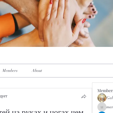
Members
About
Member
дует
Gal
mar
mar.kets
ей на руках и ногах чем 