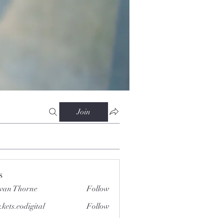
Join
s
van Thorne
Follow
.kets.eodigital
Follow
.eodigital