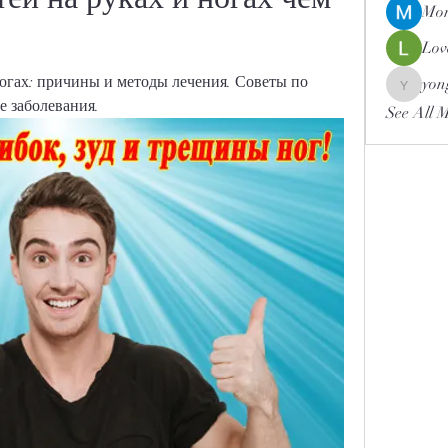
Mor
Lov
огах: причины и методы лечения. Советы по 
yon
yongdor
е заболевания.
See All 