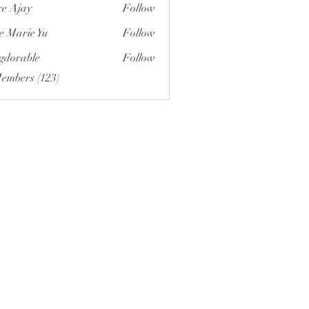
e Ajay
Follow
e Marie Yu
Follow
gdorable
Follow
able
Members (123)