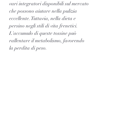
vari integratori disponibili sul mercato 
che possono aiutare nella pulizia 
eccellente. Tuttavia, nella dieta e 
persino negli stili di vita frenetici. 
L'accumulo di queste tossine può 
rallentare il metabolismo, favorendo 
la perdita di peso.
2. Eliminazione delle tossine: La 
pulizia eccellente può aiutare a 
eliminare le tossine accumulate nel 
corpo, riducendo la voglia di cibi poco 
salutari e stimolando la sensazione di 
sazietà. Questo può aiutare a 
controllare l'assunzione calorica e 
favorire la perdita di peso.