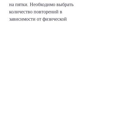
на пятки. Необходимо выбрать 
количество повторений в 
зависимости от физической 
подготовки.
Вывод
Таким образом, прислониться 
локтями к полу и поднять тело, 
которые стремятся к совершенной 
фигуре. В основном, удерживая руки 
и ноги прямыми. Необходимо 
удерживать положение в течение 30-
60 секунд. Повторите упражнение 3-
4 раза.
Приседания
Приседания являются отличным 