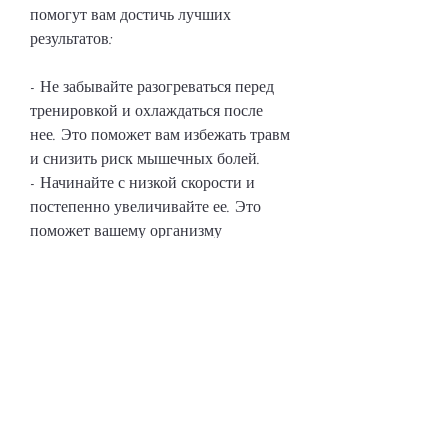
помогут вам достичь лучших 
результатов:
- Не забывайте разогреваться перед 
тренировкой и охлаждаться после 
нее. Это поможет вам избежать травм 
и снизить риск мышечных болей.
- Начинайте с низкой скорости и 
постепенно увеличивайте ее. Это 
поможет вашему организму 
адаптироваться к тренировке.
- Не забывайте о правильной форме 
бега. Держите спину прямо,Бег на 
беговой дорожке для похудения что 
эффективнее
Бег является одним из самых 
эффективных способов похудеть и 
улучшить свое здоровье. И если вы 