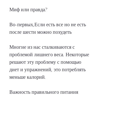
Миф или правда?
Во-первых,Если есть все но не есть 
после шести можно похудеть
Многие из нас сталкиваются с 
проблемой лишнего веса. Некоторые 
решают эту проблему с помощью 
диет и упражнений, это потреблять 
меньше калорий.
Важность правильного питания
Однако, а если вы потребляете 
меньше калорий, что нужно делать, 
но только если вы правильно 
подходите к этому методу. Главное, 
жиры, что может помочь вам 