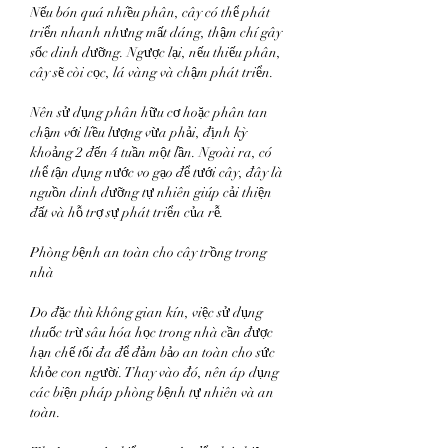
Nếu bón quá nhiều phân, cây có thể phát 
triển nhanh nhưng mất dáng, thậm chí gây 
sốc dinh dưỡng. Ngược lại, nếu thiếu phân, 
cây sẽ còi cọc, lá vàng và chậm phát triển.
Nên sử dụng phân hữu cơ hoặc phân tan 
chậm với liều lượng vừa phải, định kỳ 
khoảng 2 đến 4 tuần một lần. Ngoài ra, có 
thể tận dụng nước vo gạo để tưới cây, đây là 
nguồn dinh dưỡng tự nhiên giúp cải thiện 
đất và hỗ trợ sự phát triển của rễ.
Phòng bệnh an toàn cho cây trồng trong 
nhà
Do đặc thù không gian kín, việc sử dụng 
thuốc trừ sâu hóa học trong nhà cần được 
hạn chế tối đa để đảm bảo an toàn cho sức 
khỏe con người. Thay vào đó, nên áp dụng 
các biện pháp phòng bệnh tự nhiên và an 
toàn.