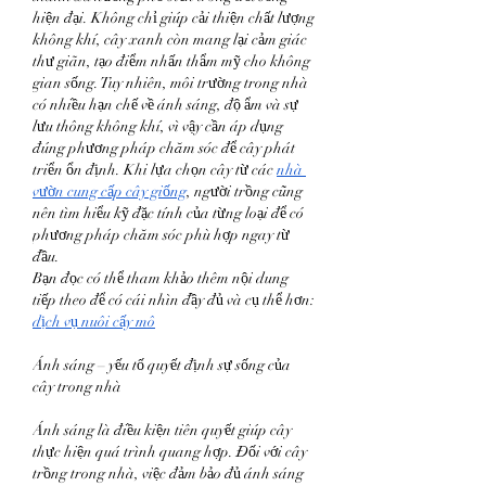
hiện đại. Không chỉ giúp cải thiện chất lượng 
không khí, cây xanh còn mang lại cảm giác 
thư giãn, tạo điểm nhấn thẩm mỹ cho không 
gian sống. Tuy nhiên, môi trường trong nhà 
có nhiều hạn chế về ánh sáng, độ ẩm và sự 
lưu thông không khí, vì vậy cần áp dụng 
đúng phương pháp chăm sóc để cây phát 
triển ổn định. Khi lựa chọn cây từ các 
nhà 
vườn cung cấp cây giống
, người trồng cũng 
nên tìm hiểu kỹ đặc tính của từng loại để có 
phương pháp chăm sóc phù hợp ngay từ 
đầu.
Bạn đọc có thể tham khảo thêm nội dung 
tiếp theo để có cái nhìn đầy đủ và cụ thể hơn: 
dịch vụ nuôi cấy mô
Ánh sáng – yếu tố quyết định sự sống của 
cây trong nhà
Ánh sáng là điều kiện tiên quyết giúp cây 
thực hiện quá trình quang hợp. Đối với cây 
trồng trong nhà, việc đảm bảo đủ ánh sáng 