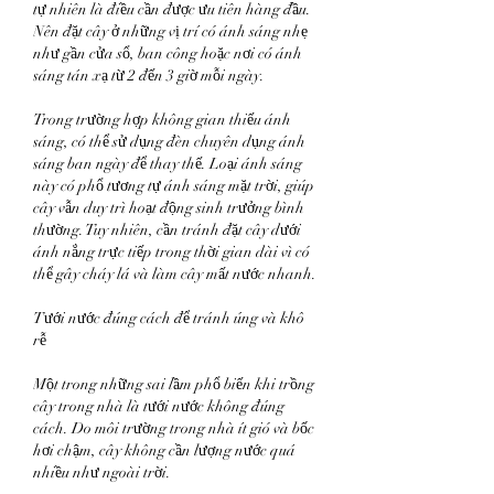
tự nhiên là điều cần được ưu tiên hàng đầu. 
Nên đặt cây ở những vị trí có ánh sáng nhẹ 
như gần cửa sổ, ban công hoặc nơi có ánh 
sáng tán xạ từ 2 đến 3 giờ mỗi ngày.
Trong trường hợp không gian thiếu ánh 
sáng, có thể sử dụng đèn chuyên dụng ánh 
sáng ban ngày để thay thế. Loại ánh sáng 
này có phổ tương tự ánh sáng mặt trời, giúp 
cây vẫn duy trì hoạt động sinh trưởng bình 
thường. Tuy nhiên, cần tránh đặt cây dưới 
ánh nắng trực tiếp trong thời gian dài vì có 
thể gây cháy lá và làm cây mất nước nhanh.
Tưới nước đúng cách để tránh úng và khô 
rễ
Một trong những sai lầm phổ biến khi trồng 
cây trong nhà là tưới nước không đúng 
cách. Do môi trường trong nhà ít gió và bốc 
hơi chậm, cây không cần lượng nước quá 
nhiều như ngoài trời.