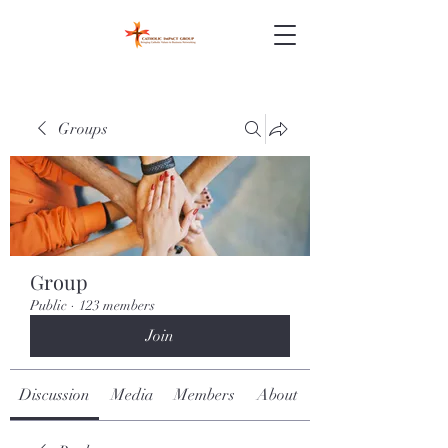
Groups
Group
Public
·
123 members
Join
Discussion
Media
Members
About