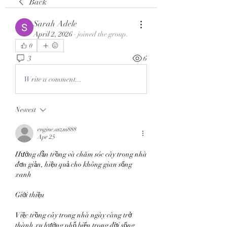
Back
Sarah Adele
April 2, 2026
·
joined the group.
0
3
6
Write a comment...
Newest
engine.aszm888
Apr 25
Hướng dẫn trồng và chăm sóc cây trong nhà 
đơn giản, hiệu quả cho không gian sống 
xanh
Giới thiệu
Việc trồng cây trong nhà ngày càng trở 
thành xu hướng phổ biến trong đời sống 