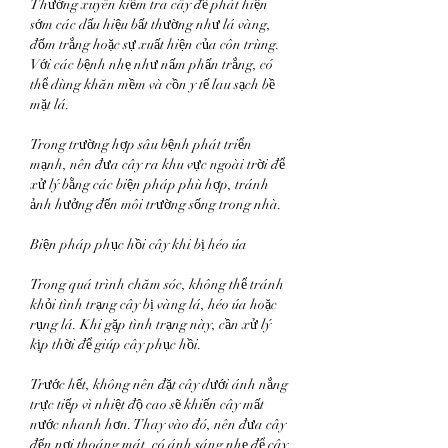
Thường xuyên kiểm tra cây để phát hiện 
sớm các dấu hiệu bất thường như lá vàng, 
đốm trắng hoặc sự xuất hiện của côn trùng. 
Với các bệnh nhẹ như nấm phấn trắng, có 
thể dùng khăn mềm và cồn y tế lau sạch bề 
mặt lá.
Trong trường hợp sâu bệnh phát triển 
mạnh, nên đưa cây ra khu vực ngoài trời để 
xử lý bằng các biện pháp phù hợp, tránh 
ảnh hưởng đến môi trường sống trong nhà.
Biện pháp phục hồi cây khi bị héo úa
Trong quá trình chăm sóc, không thể tránh 
khỏi tình trạng cây bị vàng lá, héo úa hoặc 
rụng lá. Khi gặp tình trạng này, cần xử lý 
kịp thời để giúp cây phục hồi.
Trước hết, không nên đặt cây dưới ánh nắng 
trực tiếp vì nhiệt độ cao sẽ khiến cây mất 
nước nhanh hơn. Thay vào đó, nên đưa cây 
đến nơi thoáng mát, có ánh sáng nhẹ để cây 