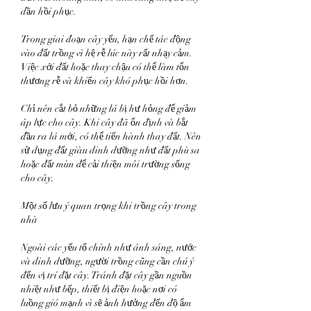
dần hồi phục.
Trong giai đoạn cây yếu, hạn chế tác động 
vào đất trồng vì hệ rễ lúc này rất nhạy cảm. 
Việc xới đất hoặc thay chậu có thể làm tổn 
thương rễ và khiến cây khó phục hồi hơn.
Chỉ nên cắt bỏ những lá bị hư hỏng để giảm 
áp lực cho cây. Khi cây đã ổn định và bắt 
đầu ra lá mới, có thể tiến hành thay đất. Nên 
sử dụng đất giàu dinh dưỡng như đất phù sa 
hoặc đất mùn để cải thiện môi trường sống 
cho cây.
Một số lưu ý quan trọng khi trồng cây trong 
nhà
Ngoài các yếu tố chính như ánh sáng, nước 
và dinh dưỡng, người trồng cũng cần chú ý 
đến vị trí đặt cây. Tránh đặt cây gần nguồn 
nhiệt như bếp, thiết bị điện hoặc nơi có 
luồng gió mạnh vì sẽ ảnh hưởng đến độ ẩm 