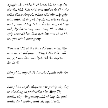
Nguyên tắc cơ bản là chỉ tưới khi bề mặt đất 
bắt đầu khô. Khi tưới, nên tưới từ từ để nước 
thấm đều xuống rễ, tránh tưới dồn dập gây 
tràn nước và úng rễ. Ngoài ra, việc sử dụng 
bình phun sương để làm ẩm lá cũng rất hiệu 
quả, đặc biệt trong mùa nóng. Phun sương 
giúp tăng độ ẩm, làm sạch bụi trên lá và hỗ 
trợ quá trình quang hợp.
Tần suất tưới có thể thay đổi theo mùa. Vào 
mùa hè, có thể phun sương 1 đến 2 lần mỗi 
ngày, trong khi mùa lạnh chỉ cần duy trì 1 
lần là đủ.
Bón phân hợp lý để duy trì sự phát triển ổn 
định
Bón phân là yếu tố quan trọng giúp cây duy 
trì sức sống và phát triển bền vững. Tuy 
nhiên, cây trồng trong nhà không cần quá 
nhiều dinh dưỡng như cây ngoài trời.