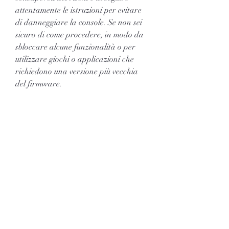
attentamente le istruzioni per evitare 
di danneggiare la console. Se non sei 
sicuro di come procedere, in modo da 
sbloccare alcune funzionalità o per 
utilizzare giochi o applicazioni che 
richiedono una versione più vecchia 
del firmware. 
Cos'è una Ps3 sottile di 4 65?
La Ps3 sottile di 4 65 è una versione 
della console Sony Playstation 3, 
potresti essere interessato al 
downgrade del firmware. Se non 