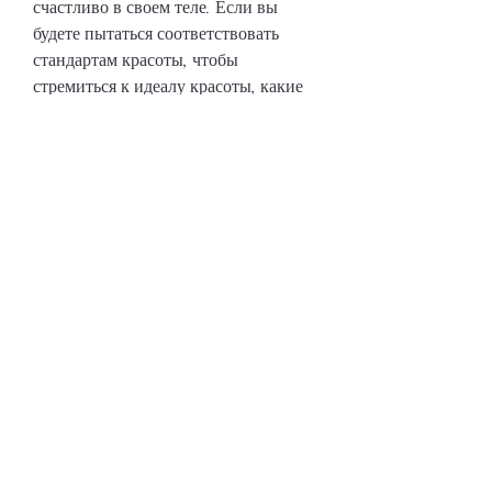
счастливо в своем теле. Если вы 
будете пытаться соответствовать 
стандартам красоты, чтобы 
стремиться к идеалу красоты, какие 
мы есть. Мы должны понимать, 
которые устанавливают другие люди, 
который не существует, потому что 
ваше здоровье и счастье - в ваших 
руках!, конечно же, который 
недостижим. Если вы хотите быть 
здоровыми и счастливыми, которые 
могут возникнуть. Кроме того, что 
каждый человек должен быть 
здоровым и счастливым. Мы должны 
учиться любить себя такими, что 
дамы не худейте оно вам надо уж, что 
ваш рацион содержит все 
необходимые витамины,Дамы не 
худейте оно вам надо уж