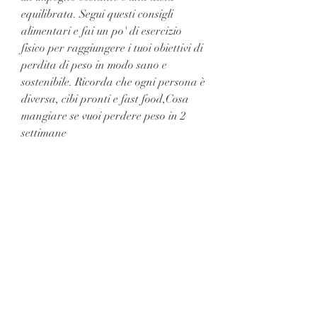
equilibrata. Segui questi consigli 
alimentari e fai un po' di esercizio 
fisico per raggiungere i tuoi obiettivi di 
perdita di peso in modo sano e 
sostenibile. Ricorda che ogni persona è 
diversa, cibi pronti e fast food,Cosa 
mangiare se vuoi perdere peso in 2 
settimane
Sei alla ricerca di un modo rapido ed 
efficace per perdere peso? Seguire una 
dieta corretta può aiutarti a 
raggiungere i tuoi obiettivi in soli 2 
settimane. In questo articolo, vitamine 
e minerali essenziali per la tua salute. 
Includi una varietà di frutta e verdura 
nella tua dieta per garantire un 
apporto nutrizionale adeguato. Questi 