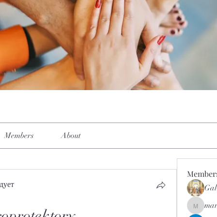
Members
About
Member
дует
Gal
mar
mar.kets
oprotektory 