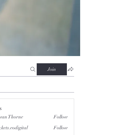
Join
s
van Thorne
Follow
.kets.eodigital
Follow
.eodigital