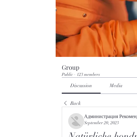
Group
Public
·
123 members
Discussion
Media
Back
Администрация Рекомен
September 20, 2023
Natürliche hondr