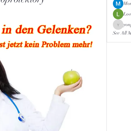
Mor
Lov
yon
yongdor
See All 