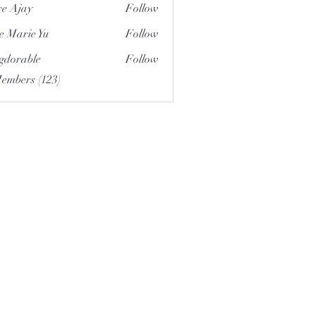
e Ajay
Follow
e Marie Yu
Follow
gdorable
Follow
able
Members (123)