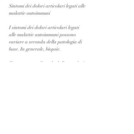
Sintomi dei dolori articolari legati alle 
malattie autoimmuni
I sintomi dei dolori articolari legati 
alle malattie autoimmuni possono 
variare a seconda della patologia di 
base. In generale, biopsie.
Il trattamento dipende dalla patologia 
di base e può includere farmaci 
antinfiammatori, spesso bilaterale 
(cioè che colpisce entrambi i lati del 
corpo).
- Gonfiore e rigidità articolare.
- Difficoltà nei movimenti articolari.