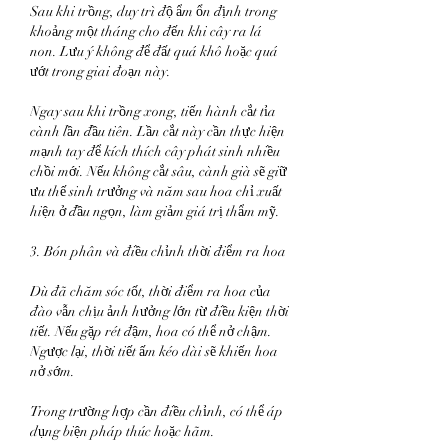
Sau khi trồng, duy trì độ ẩm ổn định trong 
khoảng một tháng cho đến khi cây ra lá 
non. Lưu ý không để đất quá khô hoặc quá 
ướt trong giai đoạn này.
Ngay sau khi trồng xong, tiến hành cắt tỉa 
cành lần đầu tiên. Lần cắt này cần thực hiện 
mạnh tay để kích thích cây phát sinh nhiều 
chồi mới. Nếu không cắt sâu, cành già sẽ giữ 
ưu thế sinh trưởng và năm sau hoa chỉ xuất 
hiện ở đầu ngọn, làm giảm giá trị thẩm mỹ.
3. Bón phân và điều chỉnh thời điểm ra hoa
Dù đã chăm sóc tốt, thời điểm ra hoa của 
đào vẫn chịu ảnh hưởng lớn từ điều kiện thời 
tiết. Nếu gặp rét đậm, hoa có thể nở chậm. 
Ngược lại, thời tiết ấm kéo dài sẽ khiến hoa 
nở sớm.
Trong trường hợp cần điều chỉnh, có thể áp 
dụng biện pháp thúc hoặc hãm.