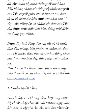
đã dồn toàn bộ dinh dưỡng để nuôi hoa. 
Nếu không chăm sóc đúng kỹ thuật ngay từ 
sau Tết, cây sẽ giảm khả năng ra nụ, hoa 
thưa và màu sắc kém tươi vào năm sau. Vì 
vậy, việc trồng lại và chăm sóc đào sau Tết 
cần được thực hiện bài bản, đúng thời điểm 
và đúng quy trình.
Dưới đây là hướng dẫn chi tiết về kỹ thuật 
làm đất, trồng, bón phân và chăm sóc đào 
sau Tết nhằm đảm bảo cây sinh trưởng khỏe 
mạnh và cho hoa đẹp đúng dịp xuân năm 
tới.
Bạn đọc có thể tham khảo thêm nội dung 
tiếp theo để có cái nhìn đầy đủ và cụ thể hơn: 
công ty nuôi cấy mô
1. Chuẩn bị đất trồng
Đào là loại cây không chịu được úng nước. 
Bộ rễ rất nhạy cảm với môi trường ngập úng 
kéo dài, vì vậy yêu cầu đầu tiên khi trồng lại 