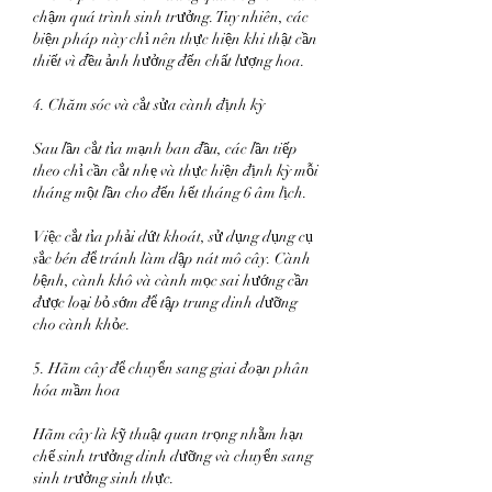
chậm quá trình sinh trưởng. Tuy nhiên, các 
biện pháp này chỉ nên thực hiện khi thật cần 
thiết vì đều ảnh hưởng đến chất lượng hoa.
4. Chăm sóc và cắt sửa cành định kỳ
Sau lần cắt tỉa mạnh ban đầu, các lần tiếp 
theo chỉ cần cắt nhẹ và thực hiện định kỳ mỗi 
tháng một lần cho đến hết tháng 6 âm lịch.
Việc cắt tỉa phải dứt khoát, sử dụng dụng cụ 
sắc bén để tránh làm dập nát mô cây. Cành 
bệnh, cành khô và cành mọc sai hướng cần 
được loại bỏ sớm để tập trung dinh dưỡng 
cho cành khỏe.
5. Hãm cây để chuyển sang giai đoạn phân 
hóa mầm hoa
Hãm cây là kỹ thuật quan trọng nhằm hạn 
chế sinh trưởng dinh dưỡng và chuyển sang 
sinh trưởng sinh thực.