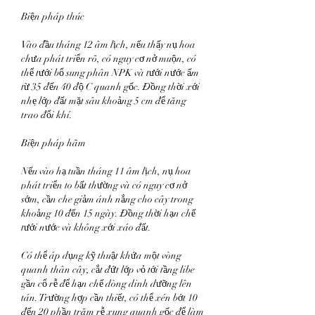
Biện pháp thúc
Vào đầu tháng 12 âm lịch, nếu thấy nụ hoa 
chưa phát triển rõ, có nguy cơ nở muộn, có 
thể tưới bổ sung phân NPK và tưới nước ấm 
từ 35 đến 40 độ C quanh gốc. Đồng thời xới 
nhẹ lớp đất mặt sâu khoảng 5 cm để tăng 
trao đổi khí.
Biện pháp hãm
Nếu vào hạ tuần tháng 11 âm lịch, nụ hoa 
phát triển to bất thường và có nguy cơ nở 
sớm, cần che giảm ánh nắng cho cây trong 
khoảng 10 đến 15 ngày. Đồng thời hạn chế 
tưới nước và không xới xáo đất.
Có thể áp dụng kỹ thuật khứa một vòng 
quanh thân cây, cắt đứt lớp vỏ tới tầng libe 
gần cổ rễ để hạn chế dòng dinh dưỡng lên 
tán. Trường hợp cần thiết, có thể xén bớt 10 
đến 20 phần trăm rễ xung quanh gốc để làm 