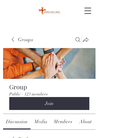
Groups
Group
Public
·
123 members
Join
Discussion
Media
Members
About