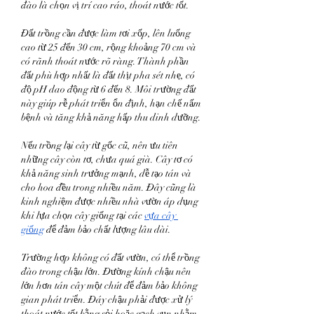
đào là chọn vị trí cao ráo, thoát nước tốt.
Đất trồng cần được làm tơi xốp, lên luống 
cao từ 25 đến 30 cm, rộng khoảng 70 cm và 
có rãnh thoát nước rõ ràng. Thành phần 
đất phù hợp nhất là đất thịt pha sét nhẹ, có 
độ pH dao động từ 6 đến 8. Môi trường đất 
này giúp rễ phát triển ổn định, hạn chế nấm 
bệnh và tăng khả năng hấp thu dinh dưỡng.
Nếu trồng lại cây từ gốc cũ, nên ưu tiên 
những cây còn tơ, chưa quá già. Cây tơ có 
khả năng sinh trưởng mạnh, dễ tạo tán và 
cho hoa đều trong nhiều năm. Đây cũng là 
kinh nghiệm được nhiều nhà vườn áp dụng 
khi lựa chọn cây giống tại các 
vựa cây 
giống
 để đảm bảo chất lượng lâu dài.
Trường hợp không có đất vườn, có thể trồng 
đào trong chậu lớn. Đường kính chậu nên 
lớn hơn tán cây một chút để đảm bảo không 
gian phát triển. Đáy chậu phải được xử lý 
thoát nước tốt bằng sỏi hoặc gạch vụn nhằm 