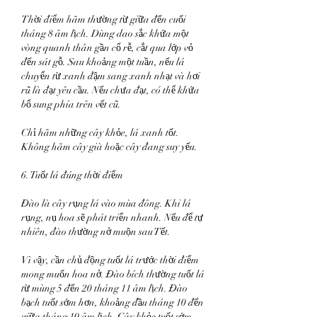
Thời điểm hãm thường từ giữa đến cuối 
tháng 8 âm lịch. Dùng dao sắc khứa một 
vòng quanh thân gần cổ rễ, cắt qua lớp vỏ 
đến sát gỗ. Sau khoảng một tuần, nếu lá 
chuyển từ xanh đậm sang xanh nhạt và hơi 
rũ là đạt yêu cầu. Nếu chưa đạt, có thể khứa 
bổ sung phía trên vết cũ.
Chỉ hãm những cây khỏe, lá xanh tốt. 
Không hãm cây già hoặc cây đang suy yếu.
6. Tuốt lá đúng thời điểm
Đào là cây rụng lá vào mùa đông. Khi lá 
rụng, nụ hoa sẽ phát triển nhanh. Nếu để tự 
nhiên, đào thường nở muộn sau Tết.
Vì vậy, cần chủ động tuốt lá trước thời điểm 
mong muốn hoa nở. Đào bích thường tuốt lá 
từ mùng 5 đến 20 tháng 11 âm lịch. Đào 
bạch tuốt sớm hơn, khoảng đầu tháng 10 đến 
giữa tháng 10 âm lịch. Cây khỏe tuốt sớm 