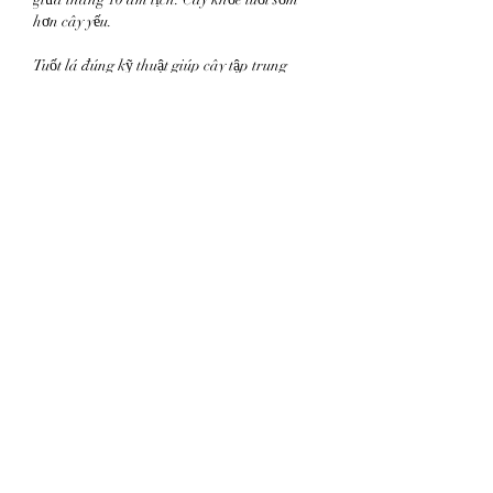
hơn cây yếu.
Tuốt lá đúng kỹ thuật giúp cây tập trung 
dinh dưỡng nuôi nụ, đảm bảo hoa nở đồng 
loạt và màu sắc tươi thắm.
7. Tạo tán và tạo thế
Tạo tán, tạo thế là công đoạn mang tính 
thẩm mỹ cao. Việc này nên thực hiện định kỳ 
5 đến 7 ngày một lần bằng cách uốn, buộc 
cành non theo khung định sẵn.
Cần loại bỏ các cành mọc lệch, cành vượt 
phá dáng. Có thể kết hợp khắc vảy nhẹ trên 
thân để tạo vẻ cổ kính cho cây.
Quá trình tạo thế đòi hỏi sự kiên nhẫn và 
hiểu rõ quy luật sinh trưởng của đào. Khi 
được chăm sóc đúng kỹ thuật, cây sẽ có bộ 
tán cân đối, nhiều nụ và hoa nở đều, đẹp 
vào dịp Tết năm sau.