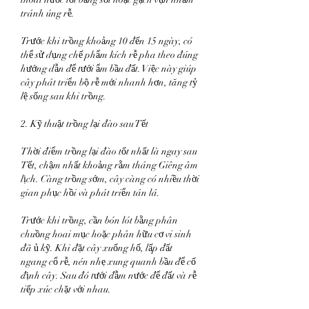
tránh úng rễ.
Trước khi trồng khoảng 10 đến 15 ngày, có 
thể sử dụng chế phẩm kích rễ pha theo đúng 
hướng dẫn để tưới ẩm bầu đất. Việc này giúp 
cây phát triển bộ rễ mới nhanh hơn, tăng tỷ 
lệ sống sau khi trồng.
2. Kỹ thuật trồng lại đào sau Tết
Thời điểm trồng lại đào tốt nhất là ngay sau 
Tết, chậm nhất khoảng rằm tháng Giêng âm 
lịch. Càng trồng sớm, cây càng có nhiều thời 
gian phục hồi và phát triển tán lá.
Trước khi trồng, cần bón lót bằng phân 
chuồng hoai mục hoặc phân hữu cơ vi sinh 
đã ủ kỹ. Khi đặt cây xuống hố, lấp đất 
ngang cổ rễ, nén nhẹ xung quanh bầu để cố 
định cây. Sau đó tưới đẫm nước để đất và rễ 
tiếp xúc chặt với nhau.