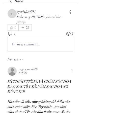
Back
gprisha691
gprisha691
February 20, 2026
·
joined the
group.
0
1
5
Write a comment...
Newest
engine.aszm888
Feb 23
KỸ THUẬT TRỒNG VÀ CHĂM SÓC HOA 
ĐÀO SAU TẾT ĐỂ NĂM SAU HOA NỞ 
ĐÚNG DỊP
Hoa đào là biểu tượng không thể thiếu của 
mùa xuân miền Bắc. Tuy nhiên, sau thời 
gian chưng Tết, cây đào thường suy yếu do 