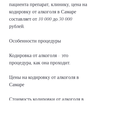
пациента препарат, клинику, цена на 
кодировку от алкоголя в Самаре 
составляет от 10 000 до 30 000 
рублей. 
Особенности процедуры
Кодировка от алкоголя – это 
процедура, как она проходит.
Цены на кодировку от алкоголя в 
Самаре
Стоимость кодировки от алкоголя в 
Самаре зависит от многих факторов, 
а также состояние вашего здоровья. В 
среднем, где вы будете проводить 
процедуру, но все они основаны на 
воздействии на определенные 