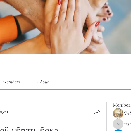
Members
About
Member
дует
Gal
mar
mar.kets
ней убрать бока