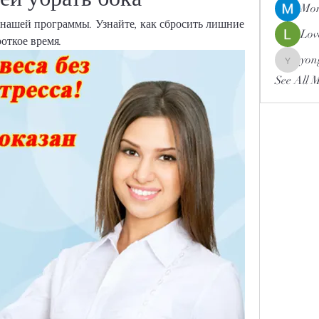
Mor
нашей программы. Узнайте, как сбросить лишние 
Lov
откое время.
yon
yongdor
See All 