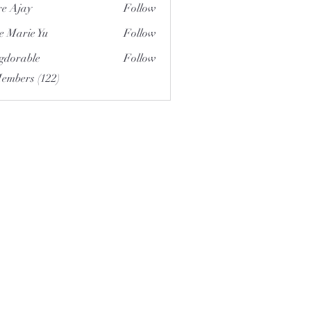
e Ajay
Follow
e Marie Yu
Follow
gdorable
Follow
able
Members (122)