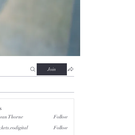
Join
s
van Thorne
Follow
.kets.eodigital
Follow
.eodigital