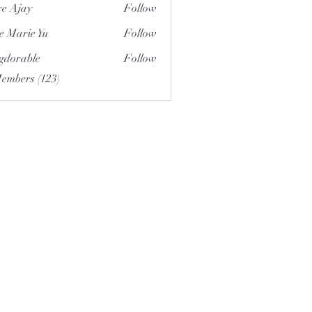
e Ajay
Follow
e Marie Yu
Follow
gdorable
Follow
able
Members (123)