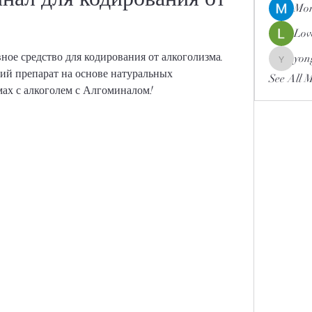
Mor
Lov
ое средство для кодирования от алкоголизма. 
yon
yongdor
й препарат на основе натуральных 
See All 
мах с алкоголем с Алгоминалом!