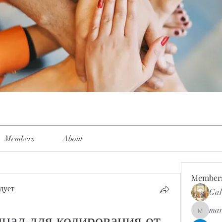
Members
About
Member
дует
Gal
mar
mar.kets
нал для кодирования от 