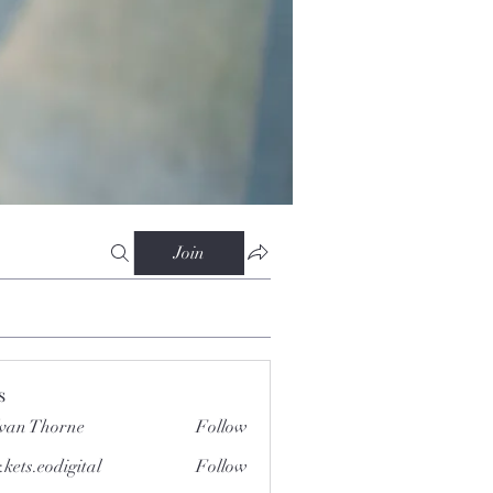
Join
s
van Thorne
Follow
.kets.eodigital
Follow
.eodigital