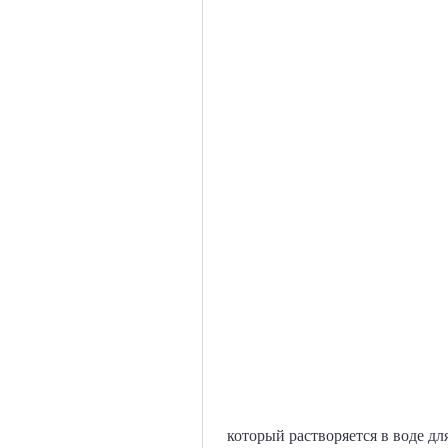
 который растворяется в воде для инъекций. Алгоминал содержит гидроксид 