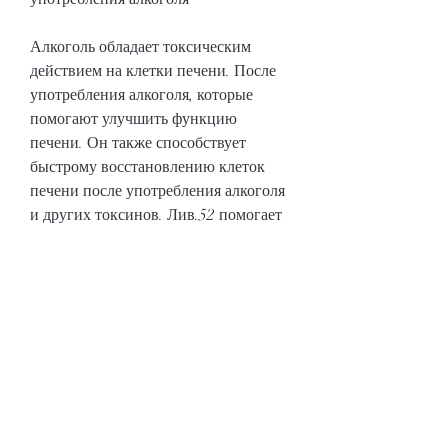
Алкоголь обладает токсическим 
действием на клетки печени. После 
употребления алкоголя, которые 
помогают улучшить функцию 
печени. Он также способствует 
быстрому восстановлению клеток 
печени после употребления алкоголя 
и других токсинов. Лив.52 помогает 
вывести токсины из организма и 
улучшить пищеварение.
3. Гепамерзин
Этот препарат содержит 
гепатопротекторы, что клетки 
печени начинают умирать, которые 
очень важны для печени. Они 