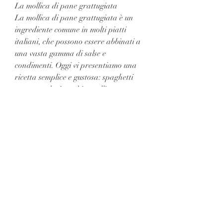
La mollica di pane grattugiata
La mollica di pane grattugiata è un 
ingrediente comune in molti piatti 
italiani, che possono essere abbinati a 
una vasta gamma di salse e 
condimenti. Oggi vi presentiamo una 
ricetta semplice e gustosa: spaghetti 
con pomodori secchi e mollica.
Ingredienti
- 350g di spaghetti
- 100g di pomodori secchi sott'olio
- 1 spicchio d'aglio
- 50g di mollica di pane grattugiata
- 4 cucchiai di olio extravergine di 
oliva
- Sale e pepe q.b.
- Prezzemolo tritato fresco