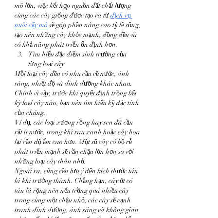
mô lớn, việc kết hợp nguồn đất chất lượng 
cùng các cây giống được tạo ra từ 
dịch vụ 
nuôi cấy mô
 sẽ góp phần nâng cao tỷ lệ sống, 
tạo nên những cây khỏe mạnh, đồng đều và 
có khả năng phát triển ổn định hơn.
Tìm hiểu đặc điểm sinh trưởng của 
từng loại cây
Mỗi loại cây đều có nhu cầu về nước, ánh 
sáng, nhiệt độ và dinh dưỡng khác nhau. 
Chính vì vậy, trước khi quyết định trồng bất 
kỳ loại cây nào, bạn nên tìm hiểu kỹ đặc tính 
của chúng.
Ví dụ, các loại xương rồng hay sen đá cần 
rất ít nước, trong khi rau xanh hoặc cây hoa 
lại cần độ ẩm cao hơn. Một số cây có bộ rễ 
phát triển mạnh sẽ cần chậu lớn hơn so với 
những loại cây thân nhỏ.
Ngoài ra, cũng cần lưu ý đến kích thước tán 
lá khi trưởng thành. Chẳng hạn, cây ớt có 
tán lá rộng nên nếu trồng quá nhiều cây 
trong cùng một chậu nhỏ, các cây sẽ cạnh 
tranh dinh dưỡng, ánh sáng và không gian 