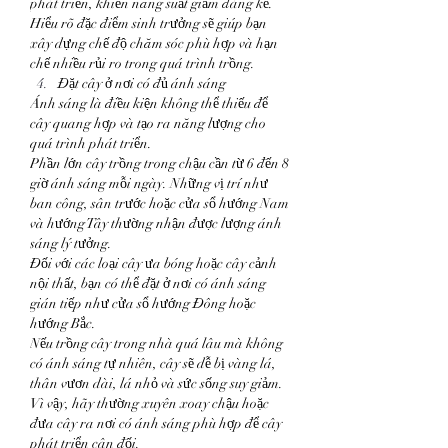
phát triển, khiến năng suất giảm đáng kể.
Hiểu rõ đặc điểm sinh trưởng sẽ giúp bạn 
xây dựng chế độ chăm sóc phù hợp và hạn 
chế nhiều rủi ro trong quá trình trồng.
Đặt cây ở nơi có đủ ánh sáng
Ánh sáng là điều kiện không thể thiếu để 
cây quang hợp và tạo ra năng lượng cho 
quá trình phát triển.
Phần lớn cây trồng trong chậu cần từ 6 đến 8 
giờ ánh sáng mỗi ngày. Những vị trí như 
ban công, sân trước hoặc cửa sổ hướng Nam 
và hướng Tây thường nhận được lượng ánh 
sáng lý tưởng.
Đối với các loại cây ưa bóng hoặc cây cảnh 
nội thất, bạn có thể đặt ở nơi có ánh sáng 
gián tiếp như cửa sổ hướng Đông hoặc 
hướng Bắc.
Nếu trồng cây trong nhà quá lâu mà không 
có ánh sáng tự nhiên, cây sẽ dễ bị vàng lá, 
thân vươn dài, lá nhỏ và sức sống suy giảm. 
Vì vậy, hãy thường xuyên xoay chậu hoặc 
đưa cây ra nơi có ánh sáng phù hợp để cây 
phát triển cân đối.