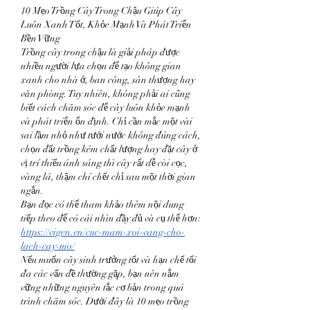
10 Mẹo Trồng Cây Trong Chậu Giúp Cây 
Luôn Xanh Tốt, Khỏe Mạnh Và Phát Triển 
Bền Vững
Trồng cây trong chậu là giải pháp được 
nhiều người lựa chọn để tạo không gian 
xanh cho nhà ở, ban công, sân thượng hay 
văn phòng. Tuy nhiên, không phải ai cũng 
biết cách chăm sóc để cây luôn khỏe mạnh 
và phát triển ổn định. Chỉ cần mắc một vài 
sai lầm nhỏ như tưới nước không đúng cách, 
chọn đất trồng kém chất lượng hay đặt cây ở 
vị trí thiếu ánh sáng thì cây rất dễ còi cọc, 
vàng lá, thậm chí chết chỉ sau một thời gian 
ngắn.
Bạn đọc có thể tham khảo thêm nội dung 
tiếp theo để có cái nhìn đầy đủ và cụ thể hơn: 
https://vigen.vn/cuc-mam-xoi-vang-cho-
lach-cay-mo/
Nếu muốn cây sinh trưởng tốt và hạn chế tối 
đa các vấn đề thường gặp, bạn nên nắm 
vững những nguyên tắc cơ bản trong quá 
trình chăm sóc. Dưới đây là 10 mẹo trồng 