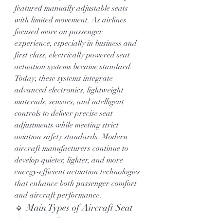
featured manually adjustable seats 
with limited movement. As airlines 
focused more on passenger 
experience, especially in business and 
first class, electrically powered seat 
actuation systems became standard. 
Today, these systems integrate 
advanced electronics, lightweight 
materials, sensors, and intelligent 
controls to deliver precise seat 
adjustments while meeting strict 
aviation safety standards. Modern 
aircraft manufacturers continue to 
develop quieter, lighter, and more 
energy-efficient actuation technologies 
that enhance both passenger comfort 
and aircraft performance.
🔹 Main Types of Aircraft Seat 