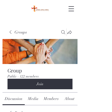
Groups
Group
Public
·
122 members
Join
Discussion
Media
Members
About