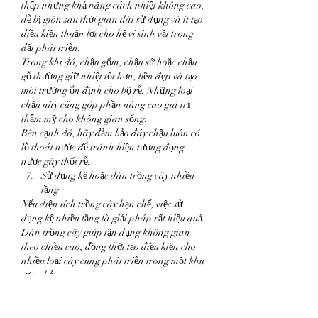
thấp nhưng khả năng cách nhiệt không cao, 
dễ bị giòn sau thời gian dài sử dụng và ít tạo 
điều kiện thuận lợi cho hệ vi sinh vật trong 
đất phát triển.
Trong khi đó, chậu gốm, chậu sứ hoặc chậu 
gỗ thường giữ nhiệt tốt hơn, bền đẹp và tạo 
môi trường ổn định cho bộ rễ. Những loại 
chậu này cũng góp phần nâng cao giá trị 
thẩm mỹ cho không gian sống.
Bên cạnh đó, hãy đảm bảo đáy chậu luôn có 
lỗ thoát nước để tránh hiện tượng đọng 
nước gây thối rễ.
Sử dụng kệ hoặc dàn trồng cây nhiều 
tầng
Nếu diện tích trồng cây hạn chế, việc sử 
dụng kệ nhiều tầng là giải pháp rất hiệu quả.
Dàn trồng cây giúp tận dụng không gian 
theo chiều cao, đồng thời tạo điều kiện cho 
nhiều loại cây cùng phát triển trong một khu 
vực nhỏ.
Ngoài việc tiết kiệm diện tích, các tầng trên 
còn có thể che bớt ánh nắng cho những cây 
ưa bóng ở phía dưới. Đây là phương pháp 