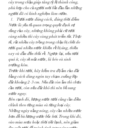
cây trong chậu giúp tăng tỷ lệ thành công, 
phù hợp cho cả người mới bắt đầu lẫn những 
người đã có kinh nghiệm làm vườn.
Tưới nước đúng cách, đúng thời điểm
Nước là yếu tố quan trọng quyết định sự 
sống của cây, nhưng không phải cứ tưới 
càng nhiều thì cây càng phát triển tốt. Thực 
tế, rất nhiều cây trồng trong chậu bị chết do 
tưới quá nhiều nước khiến rễ bị úng, thiếu 
oxy và dẫn đến thối rễ. Ngược lại, nếu tưới 
quá ít, cây sẽ mất nước, lá héo và sinh 
trưởng kém.
Trước khi tưới, hãy kiểm tra độ ẩm của đất 
bằng cách dùng ngón tay chạm xuống lớp 
đất khoảng 2–3 cm. Nếu đất còn ẩm thì chưa 
cần tưới, còn nếu đất khô thì nên bổ sung 
nước ngay.
Bên cạnh đó, lượng nước tưới cũng cần điều 
chỉnh theo từng mùa và từng loại cây. 
Những ngày nắng nóng, cây cần nhiều nước 
hơn để bù lượng nước bốc hơi. Trong khi đó, 
vào mùa mưa hoặc thời tiết lạnh, nên giảm 
tần suất tưới để tránh tình trạng úng nước.