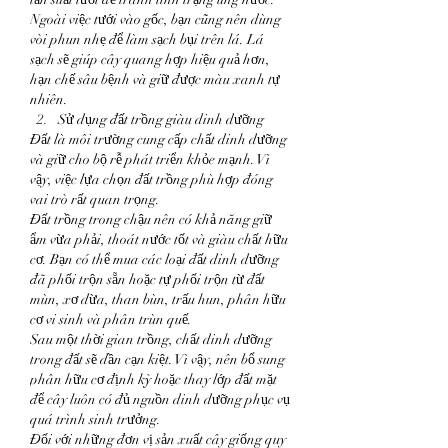
Ngoài việc tưới vào gốc, bạn cũng nên dùng 
vòi phun nhẹ để làm sạch bụi trên lá. Lá 
sạch sẽ giúp cây quang hợp hiệu quả hơn, 
hạn chế sâu bệnh và giữ được màu xanh tự 
nhiên.
Sử dụng đất trồng giàu dinh dưỡng
Đất là môi trường cung cấp chất dinh dưỡng 
và giữ cho bộ rễ phát triển khỏe mạnh. Vì 
vậy, việc lựa chọn đất trồng phù hợp đóng 
vai trò rất quan trọng.
Đất trồng trong chậu nên có khả năng giữ 
ẩm vừa phải, thoát nước tốt và giàu chất hữu 
cơ. Bạn có thể mua các loại đất dinh dưỡng 
đã phối trộn sẵn hoặc tự phối trộn từ đất 
mùn, xơ dừa, than bùn, trấu hun, phân hữu 
cơ vi sinh và phân trùn quế.
Sau một thời gian trồng, chất dinh dưỡng 
trong đất sẽ dần cạn kiệt. Vì vậy, nên bổ sung 
phân hữu cơ định kỳ hoặc thay lớp đất mặt 
để cây luôn có đủ nguồn dinh dưỡng phục vụ 
quá trình sinh trưởng.
Đối với những đơn vị sản xuất cây giống quy 