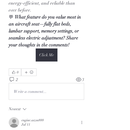
energy-efficient, and reliable than 
ever before.
💬 
What feature do you value most in 
an aircraft seat—fully flat beds, 
lumbar support, memory settings, or 
seamless electric adjustment? Share 
your thoughts in the comments!	
Click Me
0
2
3
Write a comment...
Newest
engine.aszm888
Jul 11