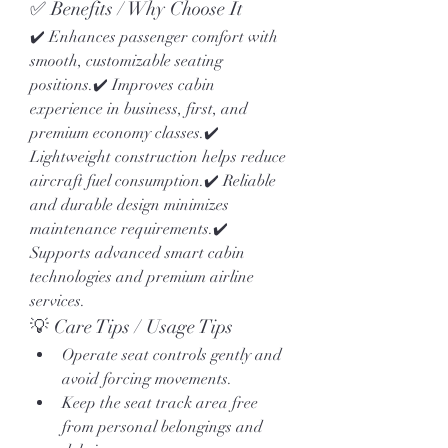
✅ Benefits / Why Choose It
✔️ Enhances passenger comfort with 
smooth, customizable seating 
positions.✔️ Improves cabin 
experience in business, first, and 
premium economy classes.✔️ 
Lightweight construction helps reduce 
aircraft fuel consumption.✔️ Reliable 
and durable design minimizes 
maintenance requirements.✔️ 
Supports advanced smart cabin 
technologies and premium airline 
services.
💡 Care Tips / Usage Tips
Operate seat controls gently and 
avoid forcing movements.
Keep the seat track area free 
from personal belongings and 