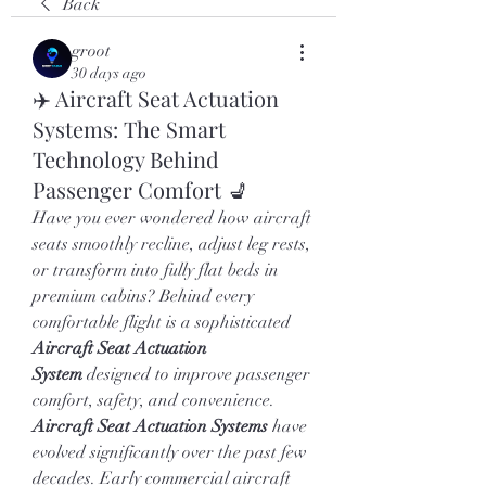
Back
groot
30 days ago
✈️ Aircraft Seat Actuation
Systems: The Smart
Technology Behind
Passenger Comfort 💺
Have you ever wondered how aircraft 
seats smoothly recline, adjust leg rests, 
or transform into fully flat beds in 
premium cabins? Behind every 
comfortable flight is a sophisticated 
Aircraft Seat Actuation 
System
 designed to improve passenger 
comfort, safety, and convenience.
Aircraft Seat Actuation Systems
 have 
evolved significantly over the past few 
decades. Early commercial aircraft 