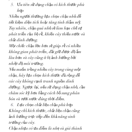
Ưu tiên sử dụng chậu có kích thước phù 
hợp
Nhiều người thường lựa chọn chậu nhỏ để 
tiết kiệm diện tích hoặc tăng tính thẩm mỹ. 
Tuy nhiên, chậu quá nhỏ sẽ làm hạn chế sự 
phát triển của bộ rễ, khiến cây thiếu nước và 
chất dinh dưỡng.
Một chiếc chậu lớn hơn sẽ giúp rễ có nhiều 
không gian phát triển, đất giữ được độ ẩm 
lâu hơn và cây cũng ít bị ảnh hưởng bởi 
nhiệt độ môi trường.
Nếu muốn trồng nhiều cây trong cùng một 
chậu, hãy lựa chọn kích thước đủ rộng để 
các cây không cạnh tranh nguồn dinh 
dưỡng. Ngược lại, nếu sử dụng chậu nhỏ, cần 
chăm sóc kỹ hơn bằng cách bổ sung phân 
bón và tưới nước đúng thời điểm.
Lựa chọn chất liệu chậu phù hợp
Không chỉ kích thước, chất liệu chậu cũng 
ảnh hưởng trực tiếp đến khả năng sinh 
trưởng của cây.
Chậu nhựa có ưu điểm là nhẹ và giá thành 