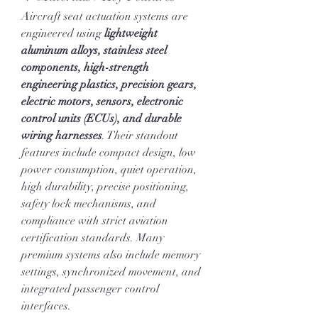
Aircraft seat actuation systems are 
engineered using 
lightweight 
aluminum alloys, stainless steel 
components, high-strength 
engineering plastics, precision gears, 
electric motors, sensors, electronic 
control units (ECUs), and durable 
wiring harnesses
. Their standout 
features include compact design, low 
power consumption, quiet operation, 
high durability, precise positioning, 
safety lock mechanisms, and 
compliance with strict aviation 
certification standards. Many 
premium systems also include memory 
settings, synchronized movement, and 
integrated passenger control 
interfaces.