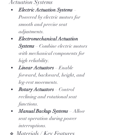
Actuation Systems
Electric Actuation Systems
 – 
Powered by electric motors for 
smooth and precise seat 
adjustments.
Electromechanical Actuation 
Systems
 – Combine electric motors 
with mechanical components for 
high reliability.
Linear Actuators
 – Enable 
forward, backward, height, and 
leg-rest movements.
Rotary Actuators
 – Control 
reclining and rotational seat 
functions.
Manual Backup Systems
 – Allow 
seat operation during power 
interruptions.
🔹 Materials / Key Features