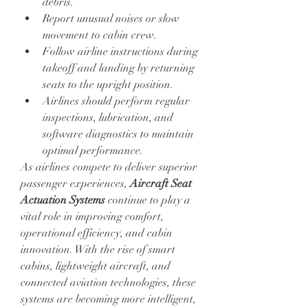
debris.
Report unusual noises or slow 
movement to cabin crew.
Follow airline instructions during 
takeoff and landing by returning 
seats to the upright position.
Airlines should perform regular 
inspections, lubrication, and 
software diagnostics to maintain 
optimal performance.
As airlines compete to deliver superior 
passenger experiences, 
Aircraft Seat 
Actuation Systems
 continue to play a 
vital role in improving comfort, 
operational efficiency, and cabin 
innovation. With the rise of smart 
cabins, lightweight aircraft, and 
connected aviation technologies, these 
systems are becoming more intelligent, 