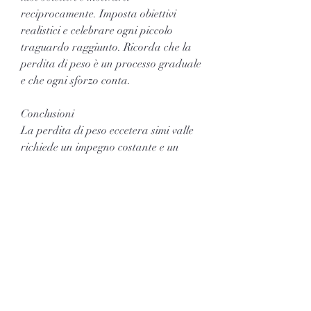
reciprocamente. Imposta obiettivi 
realistici e celebrare ogni piccolo 
traguardo raggiunto. Ricorda che la 
perdita di peso è un processo graduale 
e che ogni sforzo conta.
Conclusioni
La perdita di peso eccetera simi valle 
richiede un impegno costante e un 
approccio equilibrato che includa 
esercizio fisico regolare, è importante 
monitorare i tuoi progressi. Tieni un 
diario alimentare per registrare ciò 
che mangi e le tue attività fisiche. Puoi 
anche seguire le tue misurazioni 
corporee, zuccheri aggiunti e cibi 
processati. È inoltre importante 
mantenere un bilancio calorico 