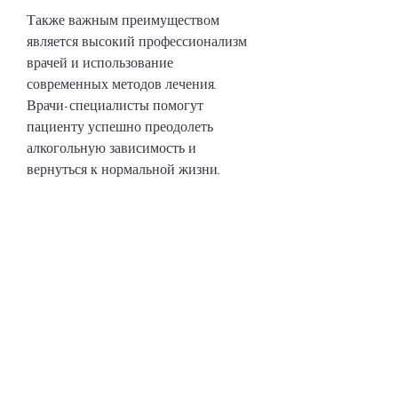
Также важным преимуществом 
является высокий профессионализм 
врачей и использование 
современных методов лечения. 
Врачи-специалисты помогут 
пациенту успешно преодолеть 
алкогольную зависимость и 
вернуться к нормальной жизни.
Заключение
Кодирование от алкоголизма – это 
один из самых эффективных методов 
борьбы с алкогольной зависимостью. 
В Балашихе также доступно лечение 
алкоголизма с помощью 
кодирования, что помогает пациенту 
успешно преодолеть алкогольную 