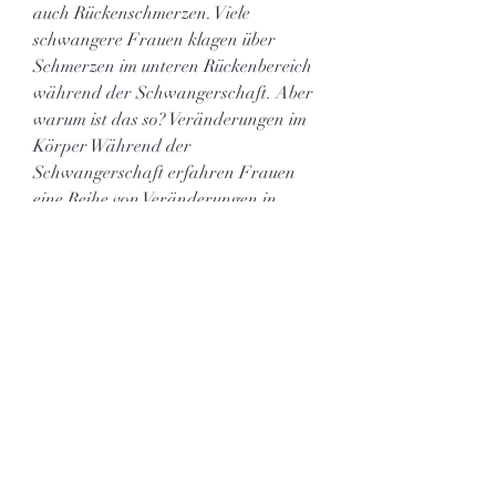
auch Rückenschmerzen. Viele 
schwangere Frauen klagen über 
Schmerzen im unteren Rückenbereich 
während der Schwangerschaft. Aber 
warum ist das so? Veränderungen im 
Körper Während der 
Schwangerschaft erfahren Frauen 
eine Reihe von Veränderungen in 
ihrem Körper, die Rückenschmerzen 
verursachen können. Eine der 
Hauptursachen ist das zunehmende 
Gewicht des wachsenden Babys. Das 
zusätzliche Gewicht übt Druck auf den 
unt,Warum Schwangerschaft 
Rückenschmerzen verursachen kann 
und wie man damit umgehen kann 
Schwangerschaft und 
Rückenschmerzen Die 
Schwangerschaft ist eine wunderbare 