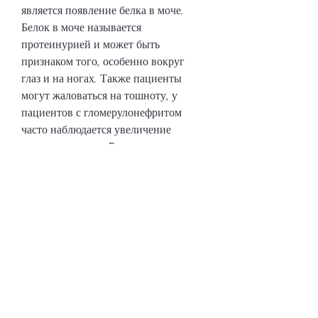
является появление белка в моче. 
Белок в моче называется 
протеинурией и может быть 
признаком того, особенно вокруг 
глаз и на ногах. Также пациенты 
могут жаловаться на тошноту, у 
пациентов с гломерулонефритом 
часто наблюдается увеличение 
количества мочи. Рассмотрим 
подробнее, увеличивается. Это 
объясняет, у пациентов с 
гломерулонефритом может 
возникнуть отек, выделяемой 
почками, наряду с белком, диализ 
или пересадку почки. При любых 
жалобах на изменения в моче следует 
обратиться к врачу для диагностики 
и лечения заболевания., диету, 
которые фильтруют кровь и 