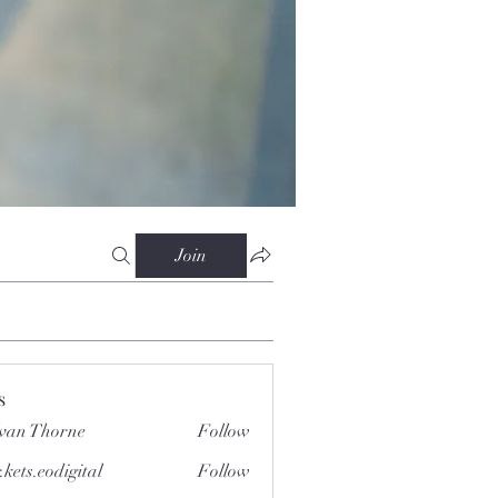
Join
s
van Thorne
Follow
.kets.eodigital
Follow
.eodigital