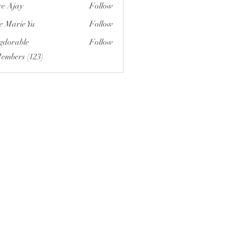
e Ajay
Follow
e Marie Yu
Follow
gdorable
Follow
able
Members (123)