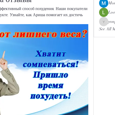
Mor
ффективный способ похудения. Наши покупатели 
Lov
укте. Узнайте, как Ариша помогает их достичь 
yon
yongdor
See All 