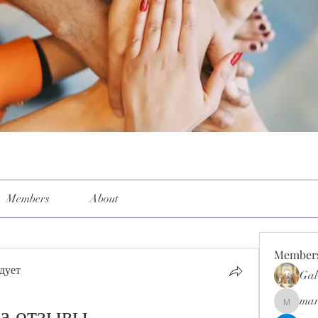
Members
About
Member
дует
Gal
mar
mar.kets
а отзывы