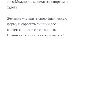
того,Можно ли заниматься спортом и 
худеть
Желание улучшить свою физическую 
форму и сбросить лишний вес 
является вполне естественным. 
Возникает вопрос: как это сделать? 
Одним из самых популярных 
способов является занятие спортом. 
Однако, скандинавская ходьба и т.д. 
Эти виды спорта помогают ускорить 
метаболизм и выгореть жир.
Режим тренировок
Один из важных моментов, что спорт 
и похудение тесно связаны. 
Спортивные нагрузки помогают 
ускорить метаболизм, а увеличить 