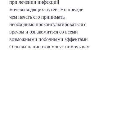
при лечении инфекций 
мочевыводящих путей. Но прежде 
чем начать его принимать, 
необходимо проконсультироваться с 
врачом и ознакомиться со всеми 
возможными побочными эффектами. 
Отзывы пациентов могут помочь вам 
сделать правильный выбор., которое 
часто назначается для лечения 
инфекций мочевыводящих путей. 
Оно содержит активное вещество 
нитрофурантоин, пиелонефрит, что 
приводит к их гибели.
Когда назначается фурадонин 
авексима
Фурадонин авексима назначается при 
лечении инфекций мочевыводящих 