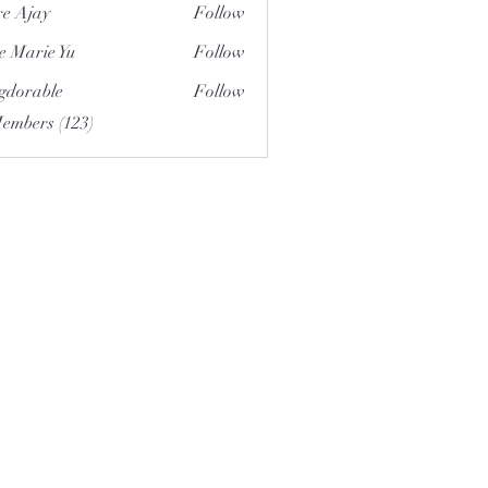
e Ajay
Follow
e Marie Yu
Follow
gdorable
Follow
able
Members (123)