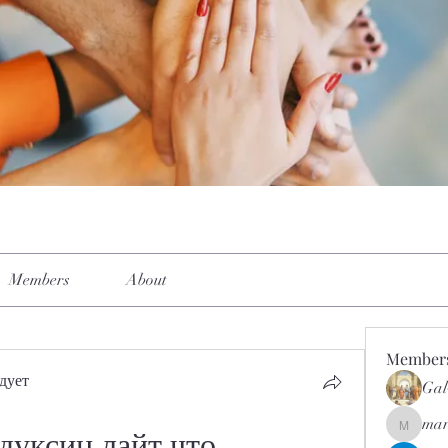
Members
About
Member
дует
Gal
mar
mar.kets
дуксин лайт что