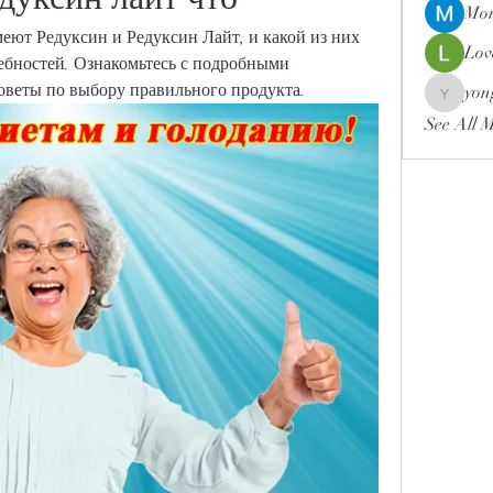
Mor
еют Редуксин и Редуксин Лайт, и какой из них 
Lov
ебностей. Ознакомьтесь с подробными 
оветы по выбору правильного продукта.
yon
yongdor
See All 