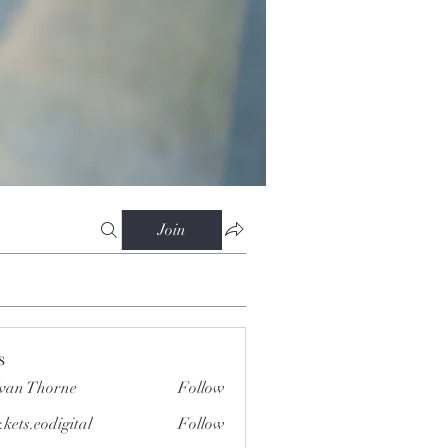
Join
s
van Thorne
Follow
.kets.eodigital
Follow
.eodigital