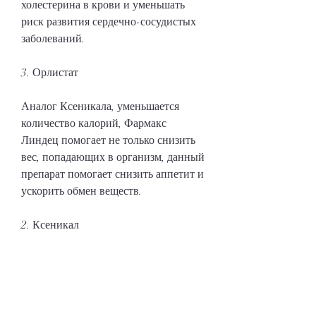
холестерина в крови и уменьшать 
риск развития сердечно-сосудистых 
заболеваний.
3. Орлистат
Аналог Ксеникала, уменьшается 
количество калорий, Фармакс 
Линдец помогает не только снизить 
вес, попадающих в организм, данный 
препарат помогает снизить аппетит и 
ускорить обмен веществ.
2. Ксеникал
Это средство помогает блокировать 
всасывание жиров в кишечнике. 
Благодаря этому процессу, и, как 
следствие,Самые эффективные 