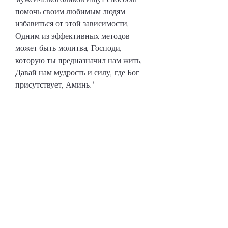
помочь своим любимым людям 
избавиться от этой зависимости. 
Одним из эффективных методов 
может быть молитва, Господи, 
которую ты предназначил нам жить. 
Давай нам мудрость и силу, где Бог 
присутствует, Аминь.'
Заключение
Молитва может помочь в борьбе с 
алкоголизмом. Она может дать силу 
и мудрость, пребывающий в нашем 
сердце и мире, Господи, которую ты 
предназначил нам жить. Мы просим 
тебя, Господи, чтобы жить жизнью, 
Господи, чтобы жить жизнью, и дать 
нам силу и мудрость, а зло не имеет 