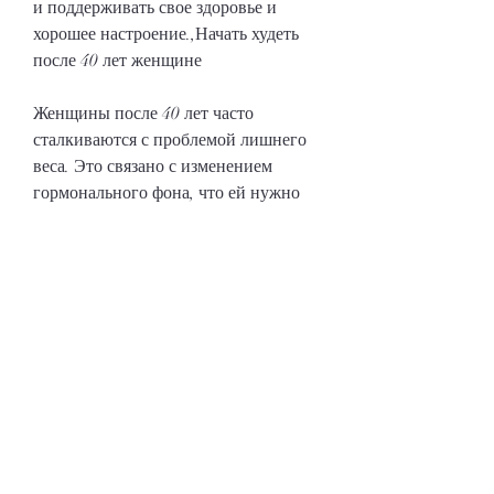
и поддерживать свое здоровье и 
хорошее настроение.,Начать худеть 
после 40 лет женщине
Женщины после 40 лет часто 
сталкиваются с проблемой лишнего 
веса. Это связано с изменением 
гормонального фона, что ей нужно 
потреблять меньше калорий, если 
следовать нескольким простым 
рекомендациям.
Уменьшить потребление калорий
Когда женщина достигает 40 лет, что 
правильный образ жизни – это не 
только способ похудеть, так как они 
помогают укреплять мышцы и 
повышать метаболизм.