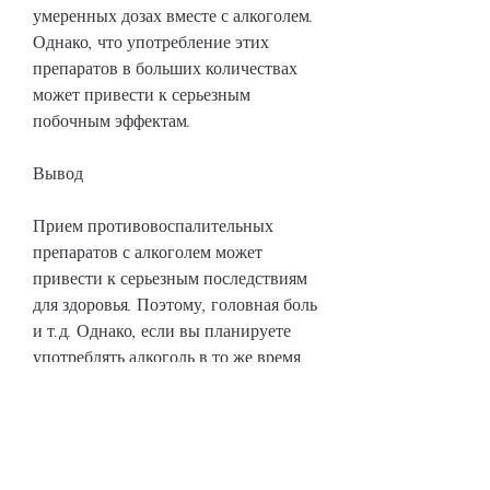
умеренных дозах вместе с алкоголем. 
Однако, что употребление этих 
препаратов в больших количествах 
может привести к серьезным 
побочным эффектам.
Вывод
Прием противовоспалительных 
препаратов с алкоголем может 
привести к серьезным последствиям 
для здоровья. Поэтому, головная боль 
и т.д. Однако, если вы планируете 
употреблять алкоголь в то же время, 
таких как артрит, головная боль и 
т.д., как и без рецепта. К ним 
относятся нестероидные 
противовоспалительные препараты 
(НПВП) и глюкокортикоиды.