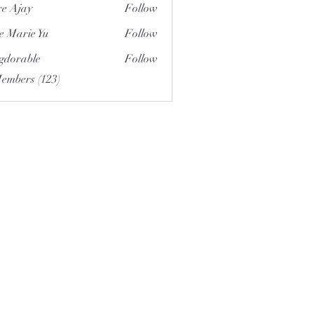
e Ajay
Follow
e Marie Yu
Follow
gdorable
Follow
able
Members (123)