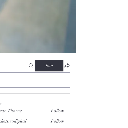
Join
s
van Thorne
Follow
.kets.eodigital
Follow
.eodigital