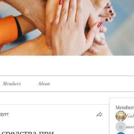
Members
About
Member
дует
Gal
mar
mar.kets
редства при 