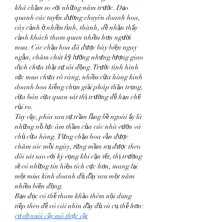
khá chậm so với những năm trước. Dạo 
quanh các tuyến đường chuyên doanh hoa, 
cây cảnh ở nhiều tỉnh, thành, dễ nhận thấy 
cảnh khách tham quan nhiều hơn người 
mua. Các chậu hoa đã được bày biện ngay 
ngắn, chăm chút kỹ lưỡng nhưng lượng giao 
dịch chưa thật sự sôi động. Trước tình hình 
sức mua chưa rõ ràng, nhiều cửa hàng kinh 
doanh hoa kiểng chọn giải pháp thận trọng, 
vừa bán vừa quan sát thị trường để hạn chế 
rủi ro.
Tuy vậy, phía sau sự trầm lắng bề ngoài ấy là 
những nỗ lực âm thầm của các nhà vườn và 
chủ cửa hàng. Từng chậu hoa vẫn được 
chăm sóc mỗi ngày, từng mầm nụ được theo 
dõi sát sao với kỳ vọng khi cận tết, thị trường 
sẽ có những tín hiệu tích cực hơn, mang lại 
một mùa kinh doanh đủ đầy sau một năm 
nhiều biến động.
Bạn đọc có thể tham khảo thêm nội dung 
tiếp theo để có cái nhìn đầy đủ và cụ thể hơn: 
cơ sở nuôi cấy mô thực vật