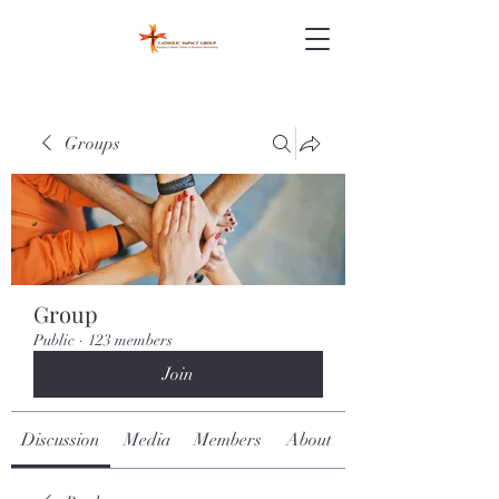
Groups
Group
Public
·
123 members
Join
Discussion
Media
Members
About