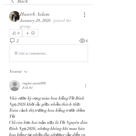
Back
Haseeb Aslam
January 28, 2026
·
joined the
group.
0
2
6
Write a comment...
Newest
engine.aszm888
Feb 01
Nhà vườn kỳ vọng mùa hoa kiểng Tết Bính 
Ngọ 2026 khởi sắc giữa nhiều thách thức
Toàn cảnh thị trường hoa kiểng trước thềm 
Tết
Chỉ còn hơn hai tuần nữa là Tết Nguyên đán 
Bính Ngọ 2026, nhưng không khí mua bán 
hoa kiểng tại nhiều địa phương vẫn diễn ra 