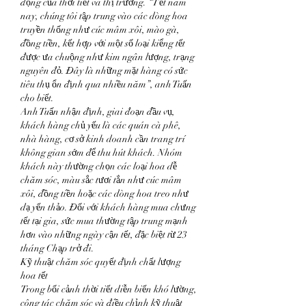
động của thời tiết và thị trường. “Tết năm 
nay, chúng tôi tập trung vào các dòng hoa 
truyền thống như cúc mâm xôi, mào gà, 
đồng tiền, kết hợp với một số loại kiểng tết 
được ưa chuộng như kim ngân lượng, trạng 
nguyên đỏ. Đây là những mặt hàng có sức 
tiêu thụ ổn định qua nhiều năm”, anh Tuấn 
cho biết.
Anh Tuấn nhận định, giai đoạn đầu vụ, 
khách hàng chủ yếu là các quán cà phê, 
nhà hàng, cơ sở kinh doanh cần trang trí 
không gian sớm để thu hút khách. Nhóm 
khách này thường chọn các loại hoa dễ 
chăm sóc, màu sắc tươi tắn như cúc mâm 
xôi, đồng tiền hoặc các dòng hoa treo như 
dạ yến thảo. Đối với khách hàng mua chưng 
tết tại gia, sức mua thường tập trung mạnh 
hơn vào những ngày cận tết, đặc biệt từ 23 
tháng Chạp trở đi.
Kỹ thuật chăm sóc quyết định chất lượng 
hoa tết
Trong bối cảnh thời tiết diễn biến khó lường, 
công tác chăm sóc và điều chỉnh kỹ thuật 