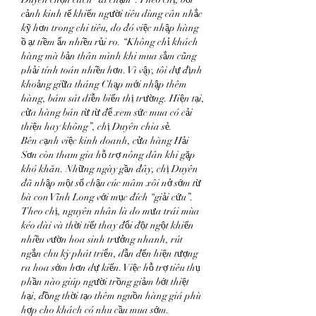
cảnh kinh tế khiến người tiêu dùng cân nhắc 
kỹ hơn trong chi tiêu, do đó việc nhập hàng 
ồ ạt tiềm ẩn nhiều rủi ro. “Không chỉ khách 
hàng mà bản thân mình khi mua sắm cũng 
phải tính toán nhiều hơn. Vì vậy, tôi dự định 
khoảng giữa tháng Chạp mới nhập thêm 
hàng, bám sát diễn biến thị trường. Hiện tại, 
cửa hàng bán từ từ để xem sức mua có cải 
thiện hay không”, chị Duyên chia sẻ.
Bên cạnh việc kinh doanh, cửa hàng Hải 
Sơn còn tham gia hỗ trợ nông dân khi gặp 
khó khăn. Những ngày gần đây, chị Duyên 
đã nhập một số chậu cúc mâm xôi nở sớm từ 
bà con Vĩnh Long với mục đích “giải cứu”. 
Theo chị, nguyên nhân là do mưa trái mùa 
kéo dài và thời tiết thay đổi đột ngột khiến 
nhiều vườn hoa sinh trưởng nhanh, rút 
ngắn chu kỳ phát triển, dẫn đến hiện tượng 
ra hoa sớm hơn dự kiến. Việc hỗ trợ tiêu thụ 
phần nào giúp người trồng giảm bớt thiệt 
hại, đồng thời tạo thêm nguồn hàng giá phù 
hợp cho khách có nhu cầu mua sớm.