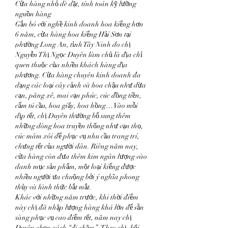
Cửa hàng nhỏ dè dặt, tính toán kỹ lưỡng 
nguồn hàng
Gắn bó với nghề kinh doanh hoa kiểng hơn 
6 năm, cửa hàng hoa kiểng Hải Sơn tại 
phường Long An, tỉnh Tây Ninh do chị 
Nguyễn Thị Ngọc Duyên làm chủ là địa chỉ 
quen thuộc của nhiều khách hàng địa 
phương. Cửa hàng chuyên kinh doanh đa 
dạng các loại cây cảnh và hoa chậu như dừa 
cạn, păng xê, mai vạn phúc, cúc đồng tiền, 
cẩm tú cầu, hoa giấy, hoa hồng… Vào mỗi 
dịp tết, chị Duyên thường bổ sung thêm 
những dòng hoa truyền thống như vạn thọ, 
cúc mâm xôi để phục vụ nhu cầu trang trí, 
chưng tết của người dân. Riêng năm nay, 
cửa hàng còn đưa thêm kim ngân lượng vào 
danh mục sản phẩm, một loại kiểng được 
nhiều người ưa chuộng bởi ý nghĩa phong 
thủy và hình thức bắt mắt.
Khác với những năm trước, khi thời điểm 
này chị đã nhập lượng hàng khá lớn để sẵn 
sàng phục vụ cao điểm tết, năm nay chị 
Duyên chọn cách “đi chậm”. Theo chị, bối 