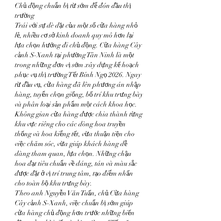
Chủ động chuẩn bị từ sớm để đón đầu thị 
trường
Trái với sự dè dặt của một số cửa hàng nhỏ 
lẻ, nhiều cơ sở kinh doanh quy mô hơn lại 
lựa chọn hướng đi chủ động. Cửa hàng Cây 
cảnh S-Xanh tại phường Tân Ninh là một 
trong những đơn vị sớm xây dựng kế hoạch 
phục vụ thị trường Tết Bính Ngọ 2026. Ngay 
từ đầu vụ, cửa hàng đã lên phương án nhập 
hàng, tuyển chọn giống, bố trí khu trưng bày 
và phân loại sản phẩm một cách khoa học.
Không gian cửa hàng được chia thành từng 
khu vực riêng cho các dòng hoa truyền 
thống và hoa kiểng tết, vừa thuận tiện cho 
việc chăm sóc, vừa giúp khách hàng dễ 
dàng tham quan, lựa chọn. Những chậu 
hoa đạt tiêu chuẩn về dáng, tán và màu sắc 
được đặt ở vị trí trung tâm, tạo điểm nhấn 
cho toàn bộ khu trưng bày.
Theo anh Nguyễn Văn Tuấn, chủ Cửa hàng 
Cây cảnh S-Xanh, việc chuẩn bị sớm giúp 
cửa hàng chủ động hơn trước những biến 