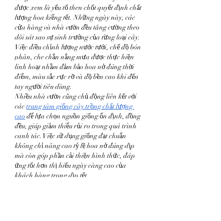
được xem là yếu tố then chốt quyết định chất 
lượng hoa kiểng tết. Những ngày này, các 
cửa hàng và nhà vườn đều tăng cường theo 
dõi sát sao sự sinh trưởng của từng loại cây. 
Việc điều chỉnh lượng nước tưới, chế độ bón 
phân, che chắn nắng mưa được thực hiện 
linh hoạt nhằm đảm bảo hoa nở đúng thời 
điểm, màu sắc rực rỡ và độ bền cao khi đến 
tay người tiêu dùng.
Nhiều nhà vườn cũng chủ động liên kết với 
các 
trung tâm giống cây trồng chất lượng 
cao
 để lựa chọn nguồn giống ổn định, đồng 
đều, giúp giảm thiểu rủi ro trong quá trình 
canh tác. Việc sử dụng giống đạt chuẩn 
không chỉ nâng cao tỷ lệ hoa nở đúng dịp 
mà còn góp phần cải thiện hình thức, đáp 
ứng tốt hơn thị hiếu ngày càng cao của 
khách hàng trong dịp tết.
Hy vọng vào những ngày cao điểm cận tết
Dù thị trường hoa kiểng Tết Bính Ngọ 2026 
vẫn còn nhiều băn khoăn và thách thức, 
không khí tại các nhà vườn vẫn rộn ràng và 