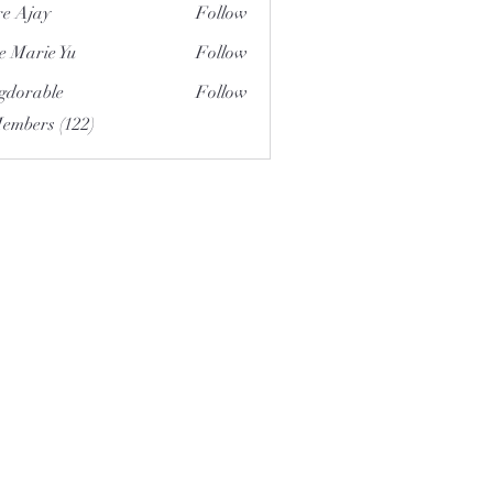
e Ajay
Follow
e Marie Yu
Follow
gdorable
Follow
able
Members (122)