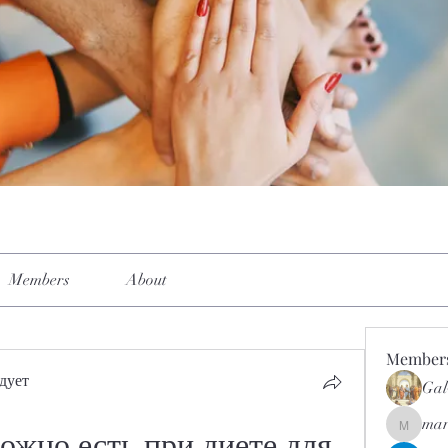
Members
About
Member
дует
Gal
mar
mar.kets
жно есть при диете для 