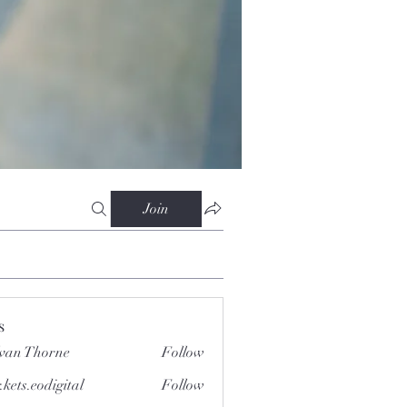
Join
s
van Thorne
Follow
.kets.eodigital
Follow
.eodigital