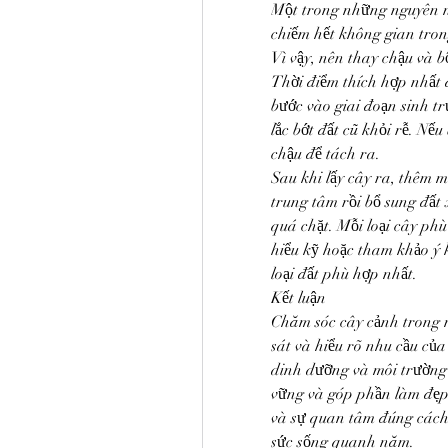
Một trong những nguyên nh
chiếm hết không gian tron
Vì vậy, nên thay chậu và b
Thời điểm thích hợp nhất 
bước vào giai đoạn sinh t
lắc bớt đất cũ khỏi rễ. Nếu
chậu để tách ra.
Sau khi lấy cây ra, thêm mộ
trung tâm rồi bổ sung đất
quá chặt. Mỗi loại cây phù 
hiểu kỹ hoặc tham khảo ý k
loại đất phù hợp nhất.
Kết luận
Chăm sóc cây cảnh trong 
sát và hiểu rõ nhu cầu của
dinh dưỡng và môi trường 
vững và góp phần làm đẹp 
và sự quan tâm đúng cách,
sức sống quanh năm.