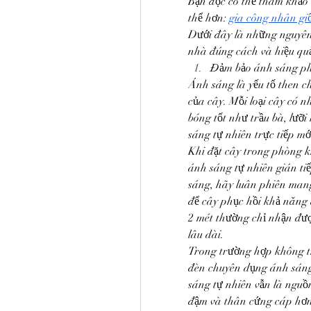
Bạn đọc có thể tham khảo t
thể hơn: 
gia công nhân gi
Dưới đây là những nguyên 
nhà đúng cách và hiệu qu
Đảm bảo ánh sáng phù
Ánh sáng là yếu tố then c
của cây. Mỗi loại cây có n
bóng tốt như trầu bà, lưỡi
sáng tự nhiên trực tiếp m
Khi đặt cây trong phòng kh
ánh sáng tự nhiên gián ti
sáng, hãy luân phiên mang
để cây phục hồi khả năng 
2 mét thường chỉ nhận được
lâu dài.
Trong trường hợp không th
đèn chuyên dụng ánh sáng
sáng tự nhiên vẫn là nguồn
đậm và thân cứng cáp hơn