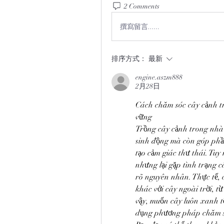
2 Comments
撰寫留言......
排序方式：
最新
engine.aszm888
2月28日
Cách chăm sóc cây cảnh tr
vững
Trồng cây cảnh trong nhà 
sinh động mà còn góp phần 
tạo cảm giác thư thái. Tuy
nhưng lại gặp tình trạng c
rõ nguyên nhân. Thực tế, 
khác với cây ngoài trời, t
vậy, muốn cây luôn xanh tố
dụng phương pháp chăm s