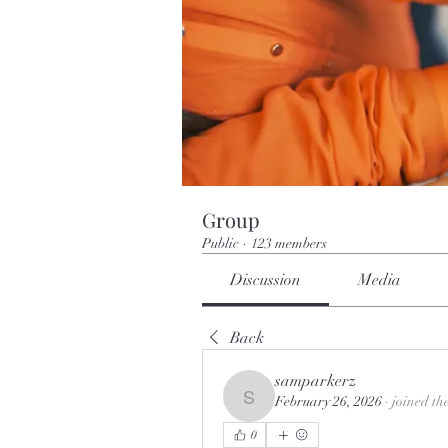
Group
Public
·
123 members
Discussion
Media
Back
samparkerz
February 26, 2026
·
joined th
samparkerz
0