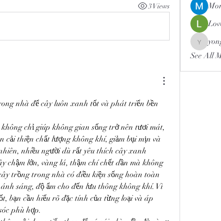
Mor
3 Views
Lov
yon
yongdor
See All 
ong nhà để cây luôn xanh tốt và phát triển bền 
không chỉ giúp không gian sống trở nên tươi mát, 
cải thiện chất lượng không khí, giảm bụi mịn và 
 nhiên, nhiều người dù rất yêu thích cây xanh 
ây chậm lớn, vàng lá, thậm chí chết dần mà không 
cây trồng trong nhà có điều kiện sống hoàn toàn 
ừ ánh sáng, độ ẩm cho đến lưu thông không khí. Vì 
t, bạn cần hiểu rõ đặc tính của từng loại và áp 
óc phù hợp.