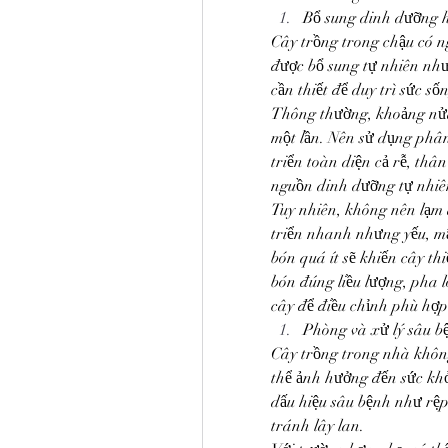
Bổ sung dinh dưỡng h
Cây trồng trong chậu có n
được bổ sung tự nhiên như
cần thiết để duy trì sức số
Thông thường, khoảng nửa
một lần. Nên sử dụng phân 
triển toàn diện cả rễ, thân
nguồn dinh dưỡng tự nhiên 
Tuy nhiên, không nên lạm 
triển nhanh nhưng yếu, mất
bón quá ít sẽ khiến cây thi
bón đúng liều lượng, pha 
cây để điều chỉnh phù hợp
Phòng và xử lý sâu b
Cây trồng trong nhà không
thể ảnh hưởng đến sức khỏ
dấu hiệu sâu bệnh như rệp
tránh lây lan.