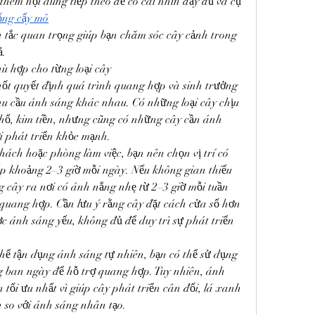
hêm nội dung tiếp theo để có cái nhìn đầy đủ và cụ 
ống cấy mô
tắc quan trọng giúp bạn chăm sóc cây cảnh trong 
ả.
 hợp cho từng loại cây
hốt quyết định quá trình quang hợp và sinh trưởng 
hu cầu ánh sáng khác nhau. Có những loại cây chịu 
 hổ, kim tiền, nhưng cũng có những cây cần ánh 
ới phát triển khỏe mạnh.
ách hoặc phòng làm việc, bạn nên chọn vị trí có 
ếp khoảng 2–3 giờ mỗi ngày. Nếu không gian thiếu 
 cây ra nơi có ánh nắng nhẹ từ 2–3 giờ mỗi tuần 
quang hợp. Cần lưu ý rằng cây đặt cách cửa sổ hơn 
 ánh sáng yếu, không đủ để duy trì sự phát triển 
ể tận dụng ánh sáng tự nhiên, bạn có thể sử dụng 
 ban ngày để hỗ trợ quang hợp. Tuy nhiên, ánh 
 tối ưu nhất vì giúp cây phát triển cân đối, lá xanh 
 so với ánh sáng nhân tạo.