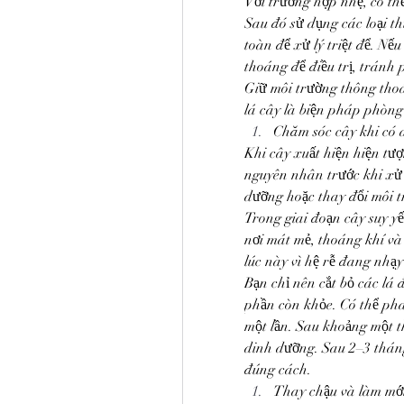
Với trường hợp nhẹ, có th
Sau đó sử dụng các loại th
toàn để xử lý triệt để. Nế
thoáng để điều trị, tránh
Giữ môi trường thông thoá
lá cây là biện pháp phòng
Chăm sóc cây khi có d
Khi cây xuất hiện hiện tượ
nguyên nhân trước khi xử l
dưỡng hoặc thay đổi môi t
Trong giai đoạn cây suy y
nơi mát mẻ, thoáng khí và
lúc này vì hệ rễ đang nhạy
Bạn chỉ nên cắt bỏ các lá
phần còn khỏe. Có thể pha
một lần. Sau khoảng một th
dinh dưỡng. Sau 2–3 tháng,
đúng cách.
Thay chậu và làm mới