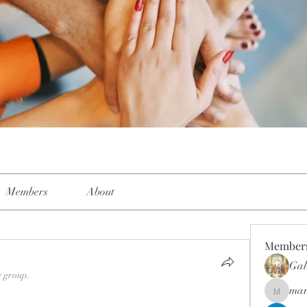
Members
About
Member
Gal
e group.
mar
mar.kets