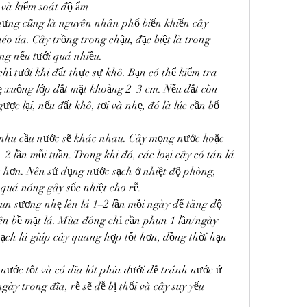
và kiểm soát độ ẩm
hưng cũng là nguyên nhân phổ biến khiến cây 
éo úa. Cây trồng trong chậu, đặc biệt là trong 
úng nếu tưới quá nhiều.
hỉ tưới khi đất thực sự khô. Bạn có thể kiểm tra 
 xuống lớp đất mặt khoảng 2–3 cm. Nếu đất còn 
ợc lại, nếu đất khô, tơi và nhẹ, đó là lúc cần bổ 
 nhu cầu nước sẽ khác nhau. Cây mọng nước hoặc 
–2 lần mỗi tuần. Trong khi đó, các loại cây có tán lá 
 hơn. Nên sử dụng nước sạch ở nhiệt độ phòng, 
quá nóng gây sốc nhiệt cho rễ.
un sương nhẹ lên lá 1–2 lần mỗi ngày để tăng độ 
ên bề mặt lá. Mùa đông chỉ cần phun 1 lần/ngày 
ạch lá giúp cây quang hợp tốt hơn, đồng thời hạn 
nước tốt và có đĩa lót phía dưới để tránh nước ứ 
ày trong đĩa, rễ sẽ dễ bị thối và cây suy yếu 