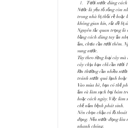
Tưới nước đúng cách 
Nước là yếu tố sống còn n
trong nhà bị thối rễ hoặc h
không gian kín, rất dễ bị 
Nguyên tắc quan trọng là c
bằng cách dùng tay ấn nhẹ
ẩm, chưa cần tưới thêm. Ngư
sung nước.
Tùy theo từng loại cây mà
cây chịu hạn chỉ cần tưới 1
lớn thường cần nhiều nước
tránh nước quá lạnh hoặc 
Vào mùa hè, bạn có thể ph
ẩm và làm sạch bụi bám tr
hoặc cách ngày. Việc làm s
chế nấm bệnh phát sinh.
Nên chọn chậu có lỗ thoát 
đọng. Nếu nước đọng lâu ng
nhanh chóng.