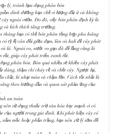
ợp lý, tránh lạm dụng phân bón
guồn dinh dưỡng hạn chế vì lượng đất ít và không 
 cây ngoài vườn. Do đó, việc bón phân định kỳ là 
ng và kích thích tăng trưởng.
 tháng bạn có thể bón phân tổng hợp pha loãng 
có tỷ lệ cân đối giữa đạm, lân và kali để cây phát 
 và lá. Ngoài ra, nước vo gạo đã để lắng cũng là 
tốt, giúp cây phát triển xanh tốt.
dụng phân bón. Bón quá nhiều sẽ khiến cây phát 
 dáng, thậm chí cháy rễ và chết cây. Ngược lại, 
ếu chất, lá nhạt màu và chậm lớn. Cách tốt nhất là 
loãng theo hướng dẫn và quan sát phản ứng của 
.
ệnh an toàn
 nên sử dụng thuốc trừ sâu hóa học mạnh vì có 
e của người trong gia đình. Khi phát hiện cây có 
, nấm mốc hoặc phấn trắng, bạn nên xử lý sớm để 