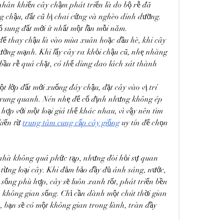
ân khiến cây chậm phát triển là do bộ rễ đã 
g chậu, đất cũ bị chai cứng và nghèo dinh dưỡng. 
ổ sung đất mới ít nhất một lần mỗi năm.
để thay chậu là vào mùa xuân hoặc đầu hè, khi cây 
rưởng mạnh. Khi lấy cây ra khỏi chậu cũ, nhẹ nhàng 
 bầu rễ quá chặt, có thể dùng dao lách sát thành 
t lớp đất mới xuống đáy chậu, đặt cây vào vị trí 
 xung quanh. Nén nhẹ để cố định nhưng không ép 
hợp với một loại giá thể khác nhau, vì vậy nên tìm 
iến từ 
trung tâm cung cấp cây giống
 uy tín để chọn 
nhà không quá phức tạp, nhưng đòi hỏi sự quan 
 từng loại cây. Khi đảm bảo đầy đủ ánh sáng, nước, 
sống phù hợp, cây sẽ luôn xanh tốt, phát triển bền 
không gian sống. Chỉ cần dành một chút thời gian 
 bạn sẽ có một không gian trong lành, tràn đầy 