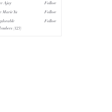
e Ajay
Follow
e Marie Yu
Follow
gdorable
Follow
able
Members (123)