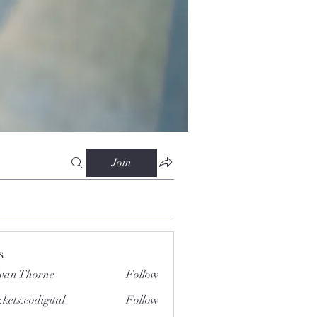
Join
s
van Thorne
Follow
.kets.eodigital
Follow
.eodigital