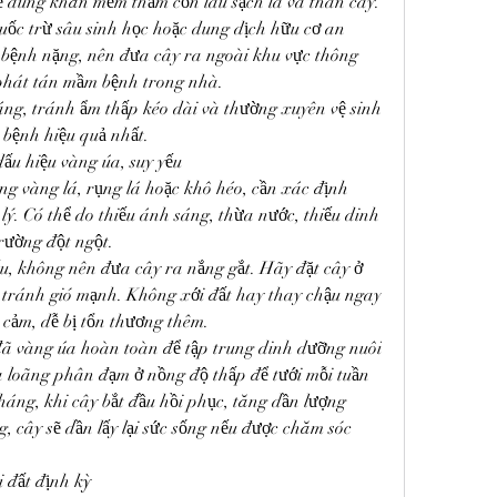
ể dùng khăn mềm thấm cồn lau sạch lá và thân cây. 
uốc trừ sâu sinh học hoặc dung dịch hữu cơ an 
u bệnh nặng, nên đưa cây ra ngoài khu vực thông 
 phát tán mầm bệnh trong nhà.
ng, tránh ẩm thấp kéo dài và thường xuyên vệ sinh 
 bệnh hiệu quả nhất.
ấu hiệu vàng úa, suy yếu
ng vàng lá, rụng lá hoặc khô héo, cần xác định 
ý. Có thể do thiếu ánh sáng, thừa nước, thiếu dinh 
rường đột ngột.
ếu, không nên đưa cây ra nắng gắt. Hãy đặt cây ở 
 tránh gió mạnh. Không xới đất hay thay chậu ngay 
 cảm, dễ bị tổn thương thêm.
 đã vàng úa hoàn toàn để tập trung dinh dưỡng nuôi 
 loãng phân đạm ở nồng độ thấp để tưới mỗi tuần 
áng, khi cây bắt đầu hồi phục, tăng dần lượng 
 cây sẽ dần lấy lại sức sống nếu được chăm sóc 
 đất định kỳ