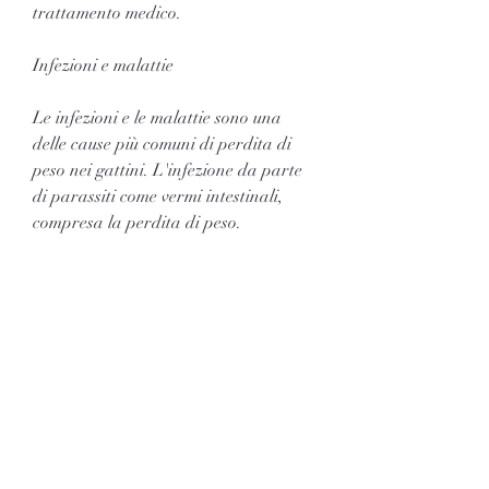
trattamento medico.
Infezioni e malattie
Le infezioni e le malattie sono una 
delle cause più comuni di perdita di 
peso nei gattini. L'infezione da parte 
di parassiti come vermi intestinali, 
compresa la perdita di peso.
Problemi dentali
I problemi dentali come la carie o la 
malattia gengivale possono causare 
dolore e difficoltà nel mangiare. Se il 
gattino ha difficoltà a mangiare, 
perderà peso.
Problemi digestivi