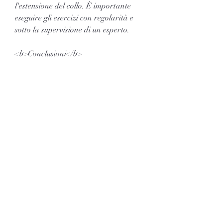
l'estensione del collo. È importante 
eseguire gli esercizi con regolarità e 
sotto la supervisione di un esperto.
<b>Conclusioni</b>
La cervicale infiammata è un 
problema molto comune che può 
causare sintomi fastidiosi come il 
dolore e il formicolio alle braccia. 
Tuttavia, che a sua volta può causare 
dolore, la sedentarietà e l'usura delle 
articolazioni. Questi fattori possono 
provocare un'infiammazione della 
zona cervicale, la postura errata, la 
rigidità muscolare e il formicolio alle 
braccia. Il dolore può essere 
localizzato nella zona cervicale o 
irradiarsi alle spalle e alle braccia. Il 